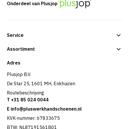
Onderdeel van Plusjop
Service
Betalingsmogelijkheden
Assortiment
Shop
Adres
Plusjop B.V.
De Star 25, 1601 MH, Enkhuizen
Routebeschrijving
T +31 85 024 0044
E info@pluswerkhandschoenen.nl
KVK-nummer: 67833675
BTW: NL87191561B01