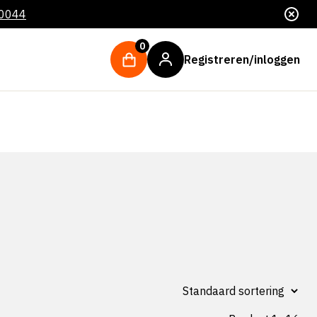
 0044
0
Registreren/inloggen