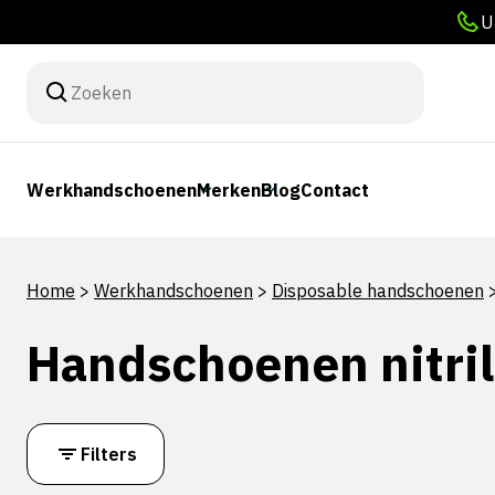
U
Werkhandschoenen
Merken
Blog
Contact
Home
>
Werkhandschoenen
>
Disposable handschoenen
Handschoenen nitril
Filters