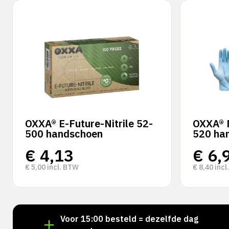
OXXA® E-Future-Nitrile 52-
OXXA® N
500 handschoen
520 ha
€
4,13
€
6,
€
5,00
incl. BTW
€
8,40
incl
aad!
Voor 15:00 besteld = dezelfde dag