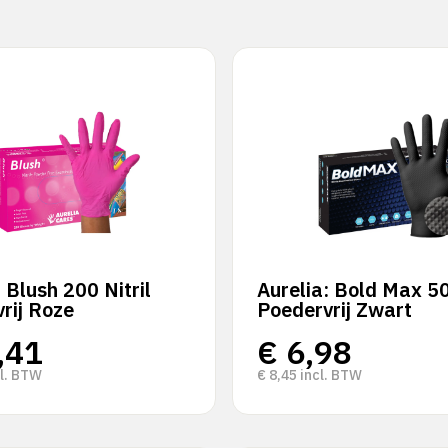
: Blush 200 Nitril
Aurelia: Bold Max 50
rij Roze
Poedervrij Zwart
,41
€
6,98
l. BTW
€
8,45
incl. BTW