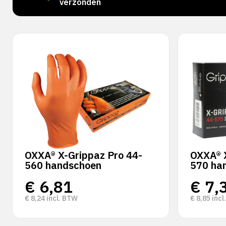
verzonden
OXXA® X-Grippaz Pro 44-
OXXA® 
560 handschoen
570 ha
€
6,81
€
7,
€
8,24
incl. BTW
€
8,85
incl