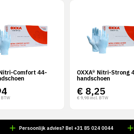
itri-Comfort 44-
OXXA® Nitri-Strong 
ndschoen
handschoen
94
€
8,25
. BTW
€
9,98
incl. BTW
Persoonlijk advies? Bel +31 85 024 0044