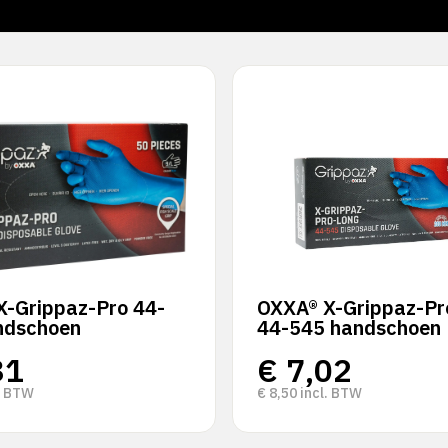
X-Grippaz-Pro 44-
OXXA® X-Grippaz-Pr
ndschoen
44-545 handschoen
31
€
7,02
. BTW
€
8,50
incl. BTW