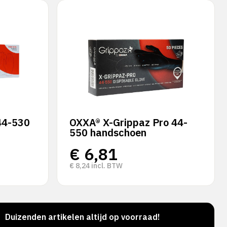
44-530
OXXA® X-Grippaz Pro 44-
550 handschoen
€
6,81
€
8,24
incl. BTW
Duizenden artikelen altijd op voorraad!
Voor 