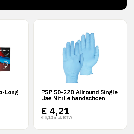
verz
o-Long
PSP 50-220 Allround Single
Use Nitrile handschoen
€
4,21
€
5,10
incl. BTW