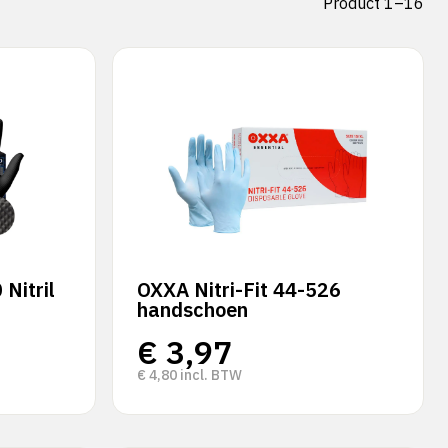
Product 1–16
 Nitril
OXXA Nitri-Fit 44-526
handschoen
€
3,97
€
4,80
incl. BTW