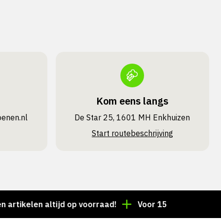
Kom eens langs
oenen.nl
De Star 25, 1601 MH Enkhuizen
Start routebeschrijving
en altijd op voorraad!
Voor 15:00 besteld = dezelfd