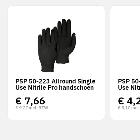
PSP 50-223 Allround Single
PSP 50-
Use Nitrile Pro handschoen
Use Nit
€
7,66
€
4,
€
9,27
incl. BTW
€
5,10
incl