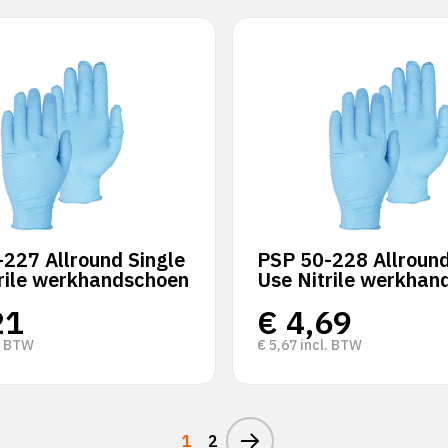
227 Allround Single
PSP 50-228 Allround
rile werkhandschoen
Use Nitrile werkhan
21
€
4,69
. BTW
€
5,67
incl. BTW
1
2