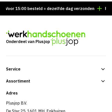
Voor 15:00 besteld = dezelfde dag verzonden
Persoon
Onderdeel van Plusjop
Service
Betalingsmogelijkheden
Assortiment
Verzending & bezorging
Shop
Adres
Retouren & service
Plusjop B.V.
De Star 25, 1601 MH, Enkhuizen