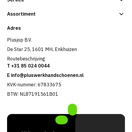
Betalingsmogelijkheden
Assortiment
Shop
Adres
Plusjop B.V.
De Star 25, 1601 MH, Enkhuizen
Routebeschrijving
T +31 85 024 0044
E info@pluswerkhandschoenen.nl
KVK-nummer: 67833675
BTW: NL87191561B01