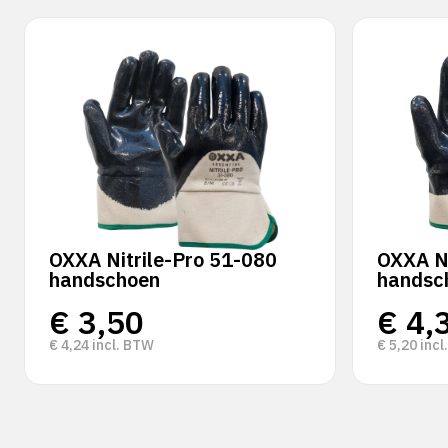
OXXA Nitrile-Pro 51-080
OXXA Ni
handschoen
handsc
€
3,50
€
4,
€
4,24
incl. BTW
€
5,20
incl