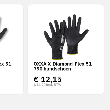
x 51-
OXXA X-Diamond-Flex 51-
790 handschoen
€
12,15
€
14,70
incl. BTW