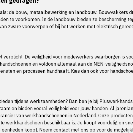
nen gedragen?
oals: de bouw, metaalbewerking en landbouw. Bouwvakkers d
den te voorkomen. In de landbouw bieden ze bescherming tege
en van zware voorwerpen of bij het werken met elektrisch ger
ieel verplicht. De veiligheid voor medewerkers waarborgen is v
ndschoenen en voldoen allemaal aan de NEN-veiligheidsnorm
, diensten en processen handhaaft. Kies dan ook voor handsch
 bieden tijdens werkzaamheden? Dan ben je bij Pluswerkhands
aam en bieden vooral veiligheid voor jouw handen. Al jarenlan
verancier van werkhandschoenen in Nederland. Onze producten
te werkhandschoen beschikbaar is. Je koopt voordelig en sne
te eenheden koopt. Neem
contact
met ons op voor de mogelijk