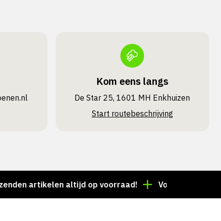
Kom eens langs
oenen.nl
De Star 25, 1601 MH Enkhuizen
Start routebeschrijving
ikelen altijd op voorraad!
Voor 15:00 besteld = dez