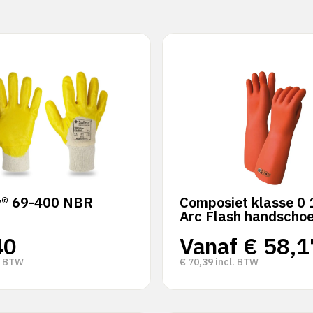
y® 69-400 NBR
Composiet klasse 0
Arc Flash handscho
40
Vanaf
€
58,1
. BTW
€
70,39
incl. BTW