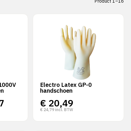
Product 1–16
 1000V
Electro Latex GP-0
en
handschoen
7
€
20,49
€
24,79
incl. BTW