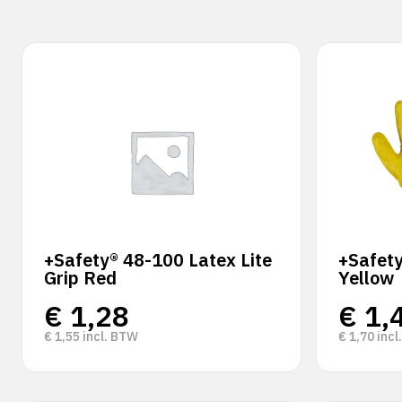
+Safety® 48-100 Latex Lite
+Safet
Grip Red
Yellow
€
1,28
€
1,
€
1,55
incl. BTW
€
1,70
incl