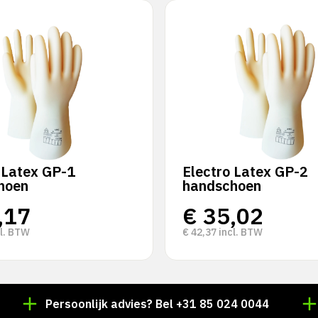
 Latex GP-1
Electro Latex GP-2
hoen
handschoen
,17
€
35,02
l. BTW
€
42,37
incl. BTW
Persoonlijk advies? Bel +31 85 024 0044