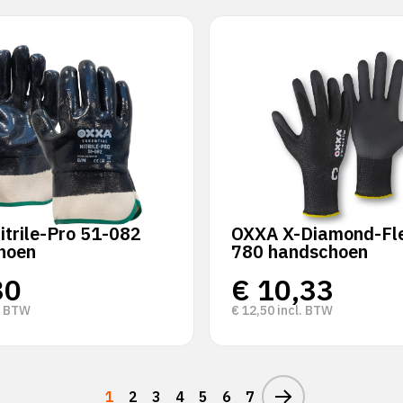
trile-Pro 51-082
OXXA X-Diamond-Fle
hoen
780 handschoen
30
€
10,33
. BTW
€
12,50
incl. BTW
1
2
3
4
5
6
7