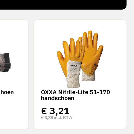
verz
choen
OXXA Nitrile-Lite 51-170
handschoen
€
3,21
€
3,88
incl. BTW