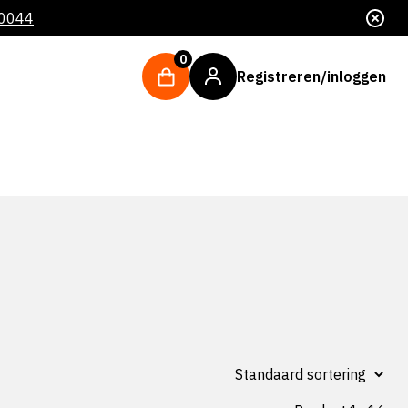
 0044
0
Registreren/inloggen