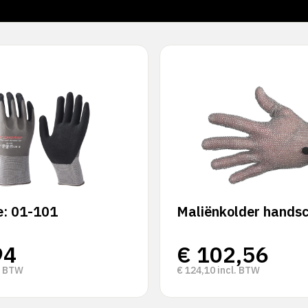
e: 01-101
Maliënkolder hands
94
€
102,56
. BTW
€
124,10
incl. BTW