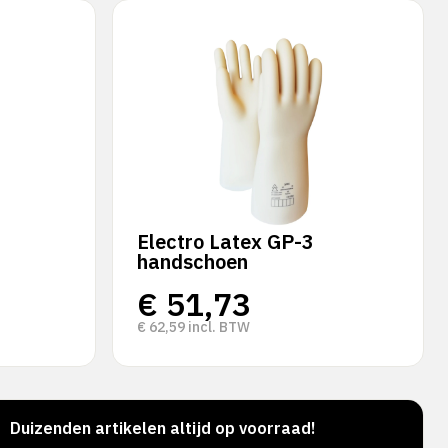
Electro Latex GP-3
handschoen
€
51,73
€
62,59
incl. BTW
Duizenden artikelen altijd op voorraad!
Voor 