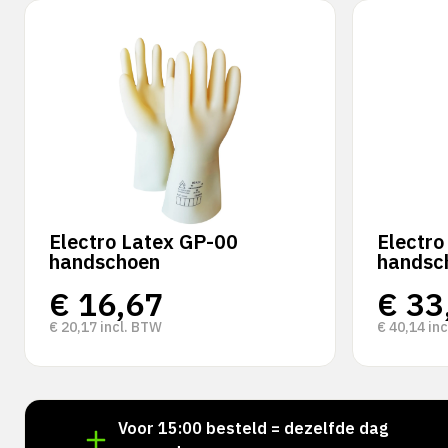
Electro Latex GP-00
Electro
handschoen
handsc
€
16,67
€
33
€
20,17
incl. BTW
€
40,14
inc
aad!
Voor 15:00 besteld = dezelfde dag