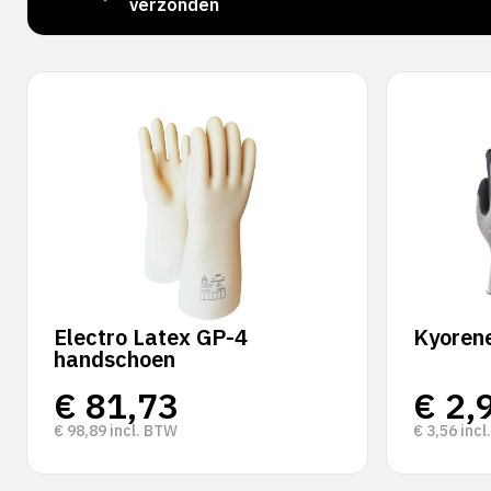
verzonden
Electro Latex GP-4
Kyoren
handschoen
€
81,73
€
2,
€
98,89
incl. BTW
€
3,56
incl