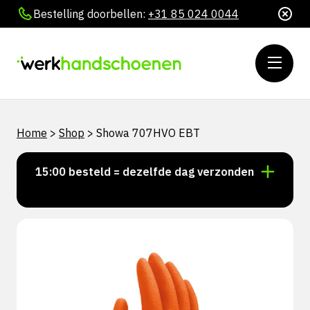
Bestelling doorbellen:
+31 85 024 0044
Home
>
Shop
>
Showa 707HVO EBT
oor 15:00 besteld = dezelfde dag verzonden
Persoonl