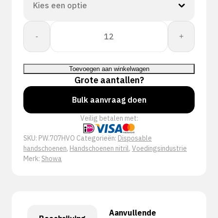
Showa
-
+
707HVO
EBT
aantal
Toevoegen aan winkelwagen
Grote aantallen?
Bulk aanvraag doen
Veilig betalen met:
SKU:
PW.707HVO
Categorieën:
Disposable
handschoenen
,
Handschoenen nitril
,
Voedingsindustrie
Merk:
Showa
Aanvullende