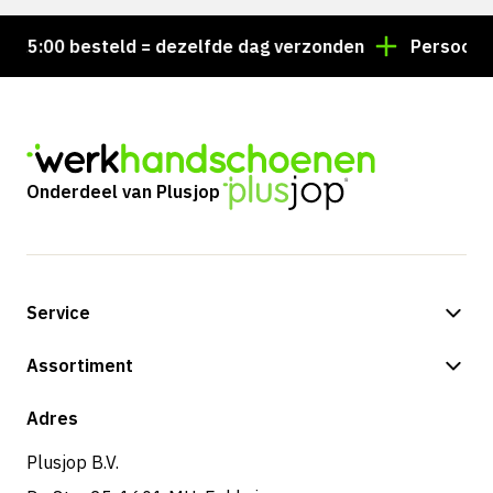
5:00 besteld = dezelfde dag verzonden
Persoonlijk 
Onderdeel van Plusjop
Service
Betalingsmogelijkheden
Assortiment
Verzending & bezorging
Shop
Adres
Retouren & service
Plusjop B.V.