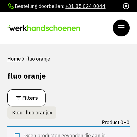
Bestelling doorbellen:
+31 85 024 0044
Home
>
fluo oranje
fluo oranje
Filters
Kleur:
fluo oranje
Product 0–0
Geen producten gevonden die aan je