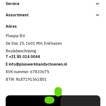
Service
Betalingsmogelijkheden
Assortiment
Shop
Adres
Plusjop B.V.
De Star 25, 1601 MH, Enkhuizen
Routebeschrijving
T +31 85 024 0044
E info@pluswerkhandschoenen.nl
KVK-nummer: 67833675
BTW: NL87191561B01