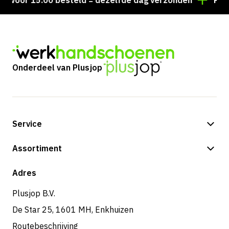
Voor 15:00 besteld = dezelfde dag verzonden
Perso
Onderdeel van Plusjop
Service
Betalingsmogelijkheden
Assortiment
Shop
Adres
Plusjop B.V.
De Star 25, 1601 MH, Enkhuizen
Routebeschrijving