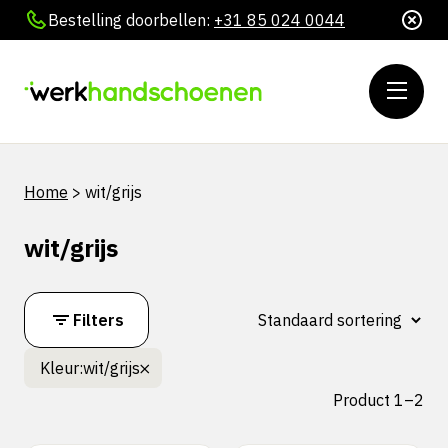
Bestelling doorbellen:
+31 85 024 0044
Home
>
wit/grijs
wit/grijs
Filters
Kleur:
wit/grijs
Product 1–2