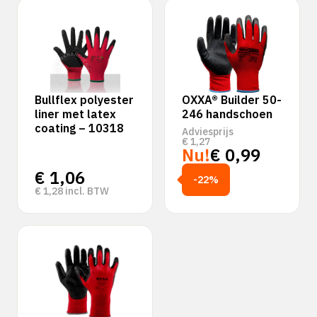
Bullflex polyester
OXXA® Builder 50-
liner met latex
246 handschoen
coating – 10318
Adviesprijs
€
1,27
Nu!
€
0,99
€
1,06
-22%
€
1,28
incl. BTW