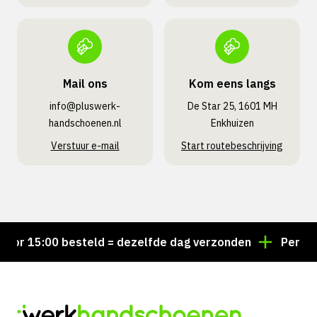
Mail ons
Kom eens langs
info@pluswerk­
De Star 25, 1601 MH
handschoenen.nl
Enkhuizen
Verstuur e-mail
Start routebeschrijving
or 15:00 besteld = dezelfde dag verzonden
Persoonl