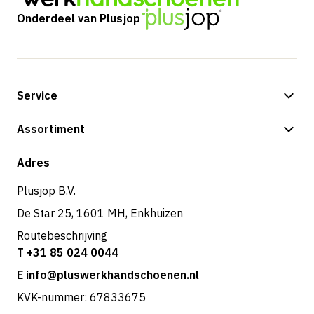
Onderdeel van Plusjop
Service
Betalingsmogelijkheden
Assortiment
Shop
Adres
Plusjop B.V.
De Star 25, 1601 MH, Enkhuizen
Routebeschrijving
T +31 85 024 0044
E info@pluswerkhandschoenen.nl
KVK-nummer: 67833675