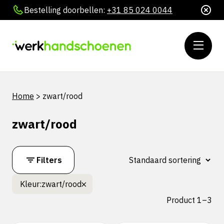
Bestelling doorbellen:
+31 85 024 0044
Home
>
zwart/rood
zwart/rood
Filters
Kleur:
zwart/rood
Product 1–3