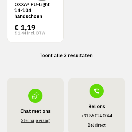
OXXA® PU-Light
14-104
handschoen
€
1,19
€
1,44
incl. BTW
Toont alle 3 resultaten
Bel ons
Chat met ons
+31 85 024 0044
Stel nu je vraag
Bel direct