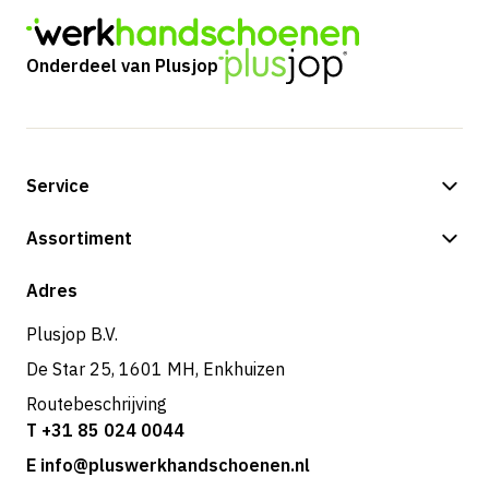
Onderdeel van Plusjop
Service
Betalingsmogelijkheden
Assortiment
Verzending & bezorging
Shop
Adres
Retouren & service
Plusjop B.V.
De Star 25, 1601 MH, Enkhuizen
Routebeschrijving
T +31 85 024 0044
E info@pluswerkhandschoenen.nl