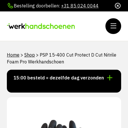
Bestelling doorbellen:
+31 85 024 0044
Home
>
Shop
>
PSP 15-400 Cut Protect D Cut Nitrile
Foam Pro Werkhandschoen
or 15:00 besteld = dezelfde dag verzonden
Persoonl