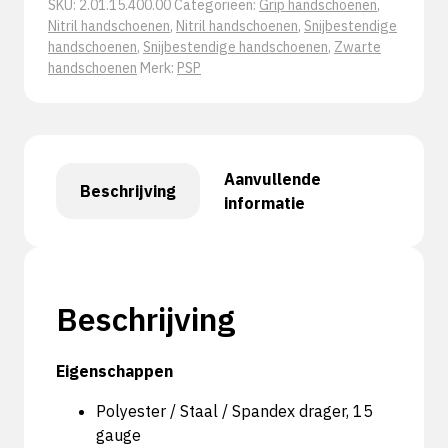
SKU:
2.01.15.400.00
Categorieën:
Grip handschoenen
,
Werkhandschoen
Nitril handschoenen
,
Nitril handschoenen
,
Snijbestendige
aantal
handschoenen
,
Snijbestendige handschoenen
,
Zwarte
handschoenen
Merk:
PSP
Aanvullende
Beschrijving
informatie
Beschrijving
Eigenschappen
Polyester / Staal / Spandex drager, 15
gauge