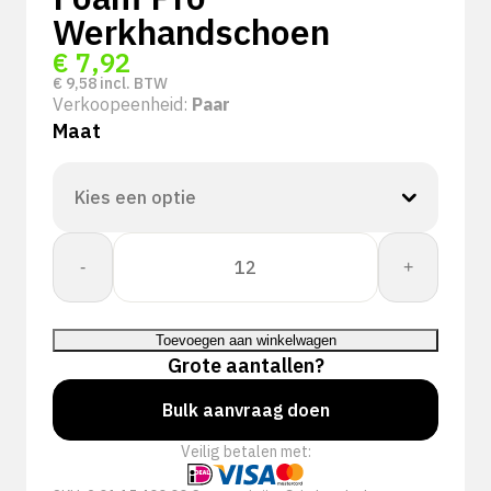
Werkhandschoen
€
7,92
€
9,58
incl. BTW
Verkoopeenheid:
Paar
Maat
PSP
-
+
15-
400
Cut
Toevoegen aan winkelwagen
Protect
Grote aantallen?
D
Cut
Bulk aanvraag doen
Nitrile
Veilig betalen met:
Foam
Pro