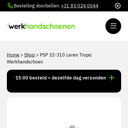
Bestelling doorbellen:
+31 85 024 0044
Home
>
Shop
>
PSP 32-310 Leren Tropic
Werkhandschoen
oor 15:00 besteld = dezelfde dag verzonden
Persoon