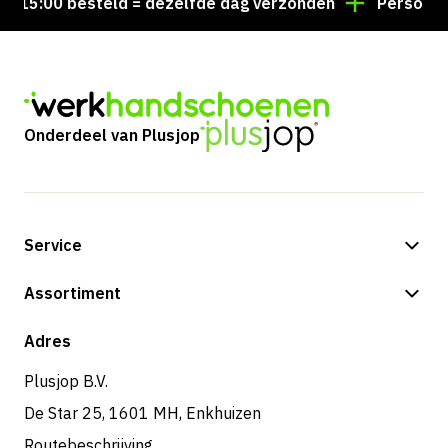
15:00 besteld = dezelfde dag verzonden
Persoonlijk 
Onderdeel van Plusjop
Service
Betalingsmogelijkheden
Assortiment
Verzending & bezorging
Shop
Adres
Retouren & service
Plusjop B.V.
De Star 25, 1601 MH, Enkhuizen
Routebeschrijving