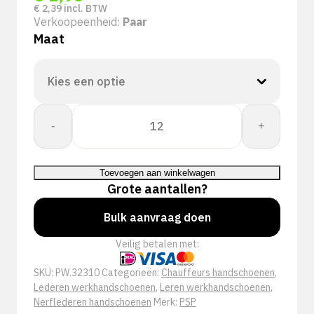
€
2,39
incl. BTW
Verkoopeenheid:
Paar
Maat
PSP
-
+
32-
310
Leren
Toevoegen aan winkelwagen
Tropic
Grote aantallen?
Werkhandschoen
aantal
Bulk aanvraag doen
Veilig betalen met:
SKU:
PW.32310
Categorieën:
Chauffeurs handschoenen
,
Lederen werkhandschoenen
,
Leren werkhandschoenen
,
Nerflederen handschoenen
Merk:
PSP