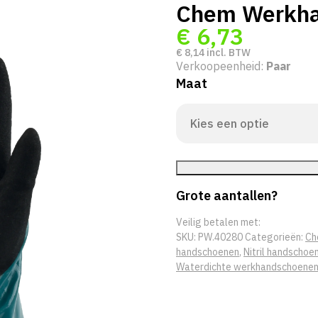
Chem Werkh
€
6,73
€
8,14
incl. BTW
Verkoopeenheid:
Paar
Maat
Grote aantallen?
Veilig betalen met:
SKU:
PW.40280
Categorieën:
Ch
handschoenen
,
Nitril handschoe
Waterdichte werkhandschoene