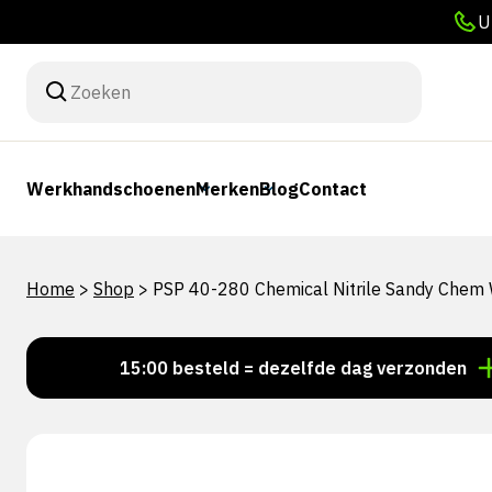
U
Werkhandschoenen
Merken
Blog
Contact
Home
>
Shop
>
PSP 40-280 Chemical Nitrile Sandy Che
Voor 15:00 besteld = dezelfde dag verzonden
Per