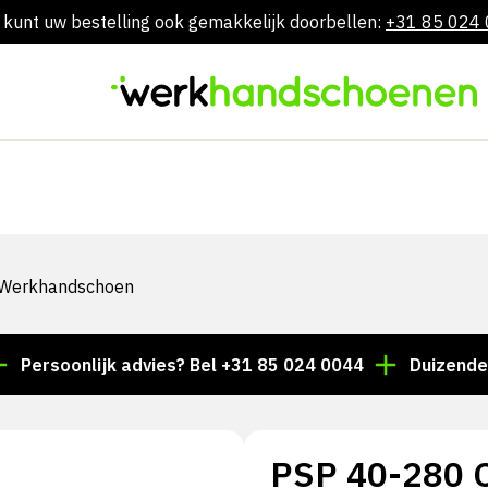
 kunt uw bestelling ook gemakkelijk doorbellen:
+31 85 024
Skip
to
content
m Werkhandschoen
soonlijk advies? Bel +31 85 024 0044
Duizenden artik
PSP 40-280 C