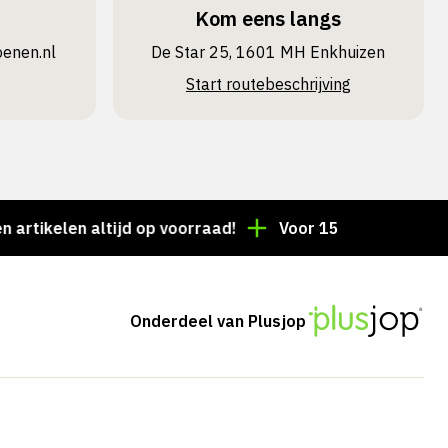
Kom eens langs
oenen.nl
De Star 25, 1601 MH Enkhuizen
Start routebeschrijving
elen altijd op voorraad!
Voor 15:00 besteld = dezel
Onderdeel van Plusjop