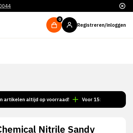
 0044
0
Registreren/inloggen
elen altijd op voorraad!
Voor 15:00 besteld = dezel
hemical Nitrile Sandy