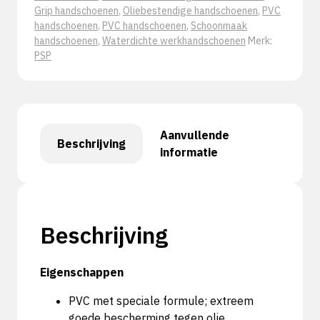
Grip handschoenen
,
Oliebestendige handschoenen
,
PVC
handschoenen
,
PVC handschoenen
,
Schoonmaak
handschoenen
,
Waterdichte werkhandschoenen
Merk:
PSP
Aanvullende
Beschrijving
informatie
Beschrijving
Eigenschappen
PVC met speciale formule; extreem
goede bescherming tegen olie