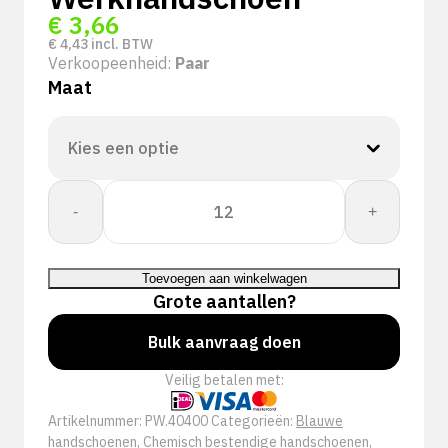
€
3,66
€
4,43
incl. BTW
Verkoopeenheid:
Paar
Maat
PSP
-
+
40-
400
Chemical
Toevoegen aan winkelwagen
PVC
Grote aantallen?
Blue
Werkhandschoen
Bulk aanvraag doen
aantal
Veilig betalen met:
Artikelnummer:
PW.40400
Categorieën:
Blauwe
handschoenen
,
Chemisch bestendige handschoenen
,