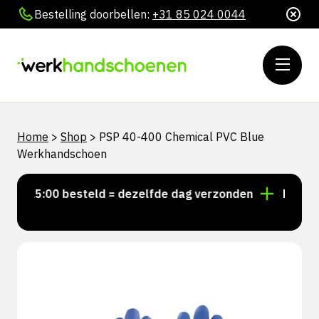
Bestelling doorbellen:
+31 85 024 0044
Home
>
Shop
>
PSP 40-400 Chemical PVC Blue
Werkhandschoen
r 15:00 besteld = dezelfde dag verzonden
Persoonli