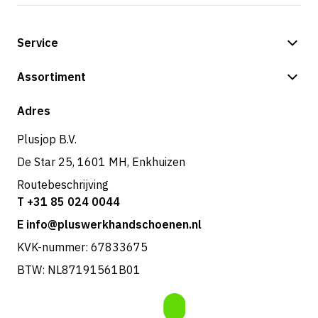
Service
Betalingsmogelijkheden
Assortiment
Verzending & bezorging
Shop
Adres
Retouren & service
Plusjop B.V.
De Star 25, 1601 MH, Enkhuizen
Routebeschrijving
T +31 85 024 0044
E info@pluswerkhandschoenen.nl
KVK-nummer: 67833675
BTW: NL87191561B01