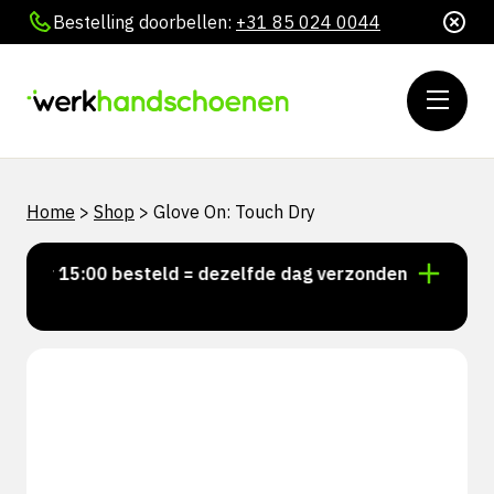
Bestelling doorbellen:
+31 85 024 0044
Home
>
Shop
>
Glove On: Touch Dry
Voor 15:00 besteld = dezelfde dag verzonden
Persoo