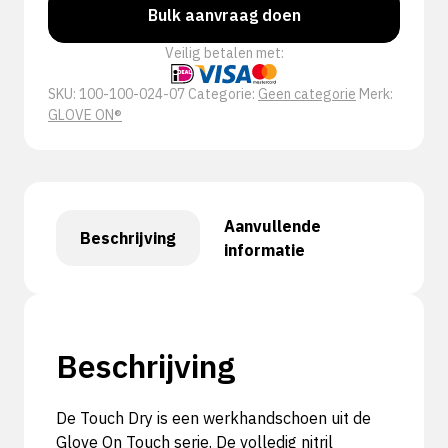
Bulk aanvraag doen
Veilig betalen met:
SKU:
100-100-024-07
Categorie:
Geen categorie
Merk:
GLOVE ON®
Aanvullende
Beschrijving
informatie
Beschrijving
De Touch Dry is een werkhandschoen uit de
Glove On Touch serie. De volledig nitril