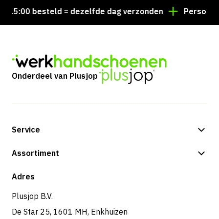
15:00 besteld = dezelfde dag verzonden
Persoonlijk
Onderdeel van Plusjop
Service
Betalingsmogelijkheden
Assortiment
Verzending & bezorging
Shop
Adres
Retouren & service
Plusjop B.V.
De Star 25, 1601 MH, Enkhuizen