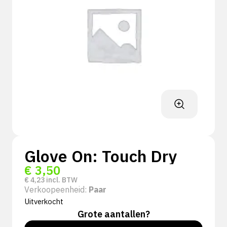
Glove On: Touch Dry
€
3,50
€
4,23
incl. BTW
Verkoopeenheid:
Paar
Uitverkocht
Grote aantallen?