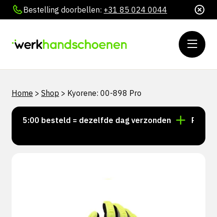
Bestelling doorbellen:
+31 85 024 0044
Home
>
Shop
>
Kyorene: 00-898 Pro
r 15:00 besteld = dezelfde dag verzonden
Persoonli