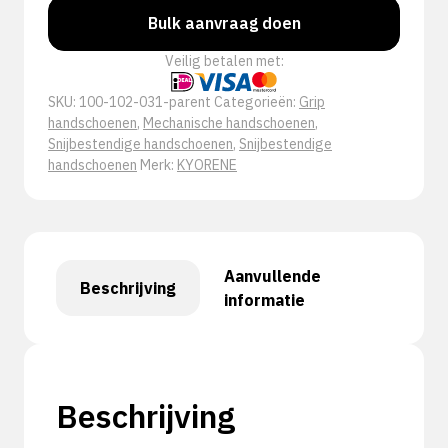
Bulk aanvraag doen
Veilig betalen met:
SKU:
100-102-031-parent
Categorieën:
Grip
handschoenen
,
Mechanische handschoenen
,
Snijbestendige handschoenen
,
Snijbestendige
handschoenen
Merk:
KYORENE
Aanvullende
Beschrijving
informatie
Beschrijving