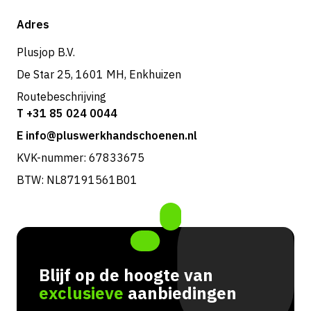
Verzending & bezorging
Shop
Adres
Retouren & service
Plusjop B.V.
De Star 25, 1601 MH, Enkhuizen
Routebeschrijving
T +31 85 024 0044
E info@pluswerkhandschoenen.nl
KVK-nummer: 67833675
BTW: NL87191561B01
Blijf op de hoogte van
exclusieve
aanbiedingen