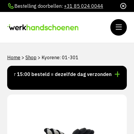
Bestelling doorbellen:
+31 85 024 0044
Home
>
Shop
>
Kyorene: 01-301
Voor 15:00 besteld = dezelfde dag verzonden
Persoo