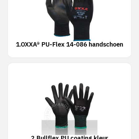
1.
OXXA® PU-Flex 14-086 handschoen
2.
Bullflex PU coating kleur