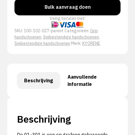
Bulk aanvraag doen
Veilig betalen met:
SKU:
100-102-027-parent
Categorieën:
Grip
handschoenen
,
Snijbestendige handschoenen
,
Snijbestendige handschoenen
Merk:
KYORENE
Aanvullende
Beschrijving
informatie
Beschrijving
De 01-301 is een op grafeen gebaseerde