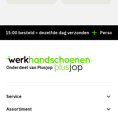
15:00 besteld = dezelfde dag verzonden
Persoonlijk
Onderdeel van Plusjop
Service
Betalingsmogelijkheden
Assortiment
Verzending & bezorging