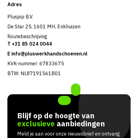
Shop
Adres
Retouren & service
Plusjop B.V.
De Star 25, 1601 MH, Enkhuizen
Routebeschrijving
T +31 85 024 0044
E info@pluswerkhandschoenen.nl
KVK-nummer: 67833675
BTW: NL87191561B01
Blijf op de hoogte van
exclusieve
aanbiedingen
Meld je aan voor onze nieuwsbrief en ontvang