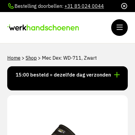
Bestelling doorbellen:
+31 85 024 0044
Home
>
Shop
>
Mec Dex: WD-711, Zwart
oor 15:00 besteld = dezelfde dag verzonden
Persoon