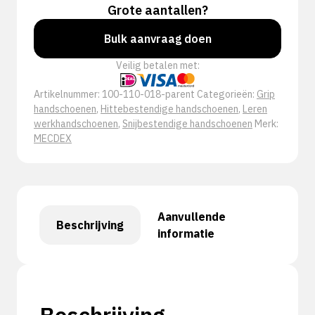
Grote aantallen?
Bulk aanvraag doen
Veilig betalen met:
Artikelnummer:
100-110-018-parent
Categorieën:
Grip
handschoenen
,
Hittebestendige handschoenen
,
Leren
werkhandschoenen
,
Snijbestendige handschoenen
Merk:
MECDEX
Aanvullende
Beschrijving
informatie