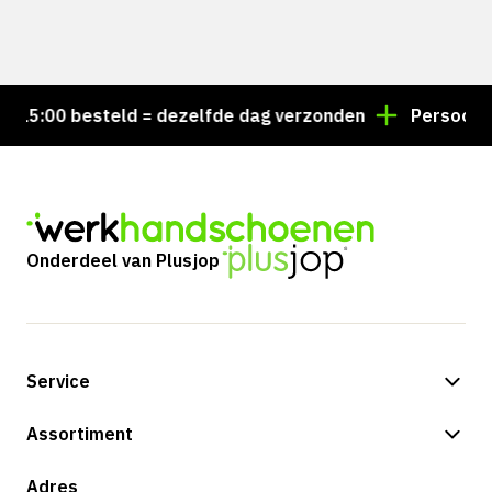
5:00 besteld = dezelfde dag verzonden
Persoonlijk 
Onderdeel van Plusjop
Service
Betalingsmogelijkheden
Assortiment
Verzending & bezorging
Shop
Adres