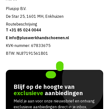
Retouren & service
Plusjop B.V.
De Star 25, 1601 MH, Enkhuizen
Routebeschrijving
T +31 85 024 0044
E info@pluswerkhandschoenen.nl
KVK-nummer: 67833675
BTW: NL87191561B01
Blijf op de hoogte van
exclusieve
aanbiedingen
Meld je aan voor onze nieuwsbrief en ontvang
exclusieve aanbiedingen direct in je inbox.