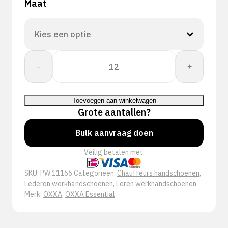
Maat
OXXA®
-
+
Bald-
Eagle
11-
Toevoegen aan winkelwagen
166
Grote aantallen?
handschoen
aantal
Bulk aanvraag doen
Veilig betalen met:
SKU:
PW.11166
Categorieën:
Chauffeurs handschoenen
,
Lederen werkhandschoenen
,
Leren werkhandschoenen
Merk:
OXXA
,
OXXA Essential