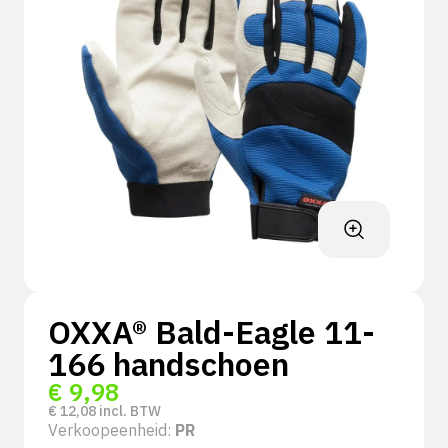
OXXA® Bald-Eagle 11-
166 handschoen
€
9,98
€
12,08
incl. BTW
Verkoopeenheid:
PR