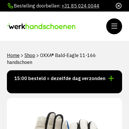
Bestelling doorbellen:
+31 85 024 0044
Home
>
Shop
>
OXXA® Bald-Eagle 11-166
handschoen
oor 15:00 besteld = dezelfde dag verzonden
Persoonl