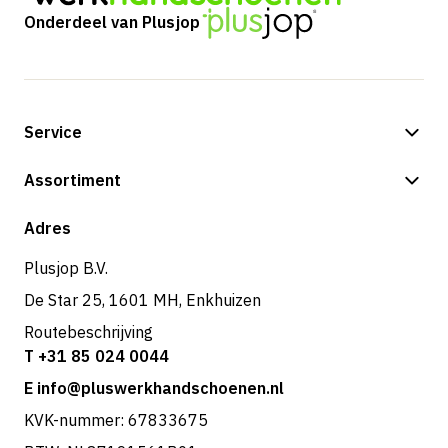
Onderdeel van Plusjop
Service
Betalingsmogelijkheden
Assortiment
Verzending & bezorging
Shop
Adres
Retouren & service
Plusjop B.V.
De Star 25, 1601 MH, Enkhuizen
Routebeschrijving
T +31 85 024 0044
E info@pluswerkhandschoenen.nl
KVK-nummer: 67833675