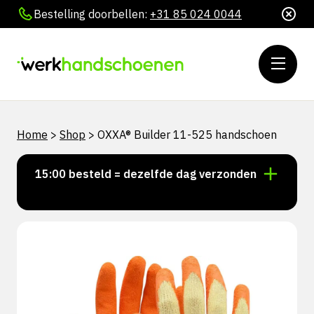
Bestelling doorbellen:
+31 85 024 0044
Home
>
Shop
>
OXXA® Builder 11-525 handschoen
oor 15:00 besteld = dezelfde dag verzonden
Persoonl