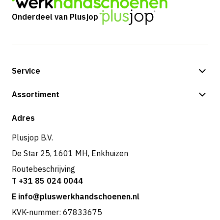
Onderdeel van Plusjop
Service
Betalingsmogelijkheden
Assortiment
Verzending & bezorging
Shop
Adres
Retouren & service
Plusjop B.V.
De Star 25, 1601 MH, Enkhuizen
Routebeschrijving
T +31 85 024 0044
E info@pluswerkhandschoenen.nl
KVK-nummer: 67833675