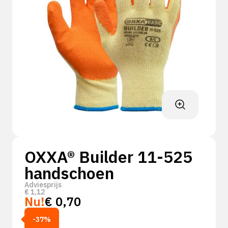
OXXA® Builder 11-525
handschoen
Adviesprijs
€
1,12
Nu!
€
0,70
-37%