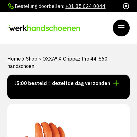
Bestelling doorbellen:
+31 85 024 0044
Home
>
Shop
>
OXXA® X-Grippaz Pro 44-560
handschoen
or 15:00 besteld = dezelfde dag verzonden
Persoonl