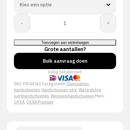
OXXA®
-
+
X-
Grippaz
Pro
Toevoegen aan winkelwagen
44-
Grote aantallen?
560
handschoen
Bulk aanvraag doen
aantal
Veilig betalen met:
SKU:
PW.44560
Categorieën:
Disposables
handschoenen
,
Handschoenen nitril
,
Waterdichte
werkhandschoenen
,
Wegwerphandschoenen
Merk:
OXXA
,
OXXA Premium