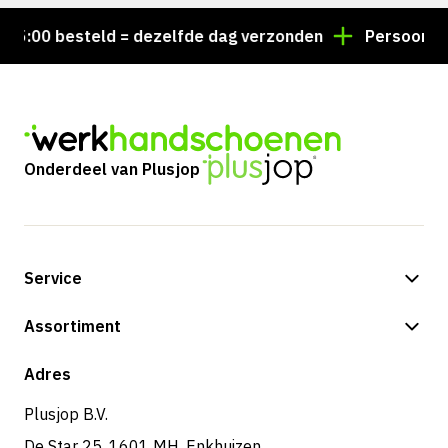
:00 besteld = dezelfde dag verzonden
Persoonlijk a
Onderdeel van Plusjop
Service
Betalingsmogelijkheden
Assortiment
Verzending & bezorging
Shop
Adres
Retouren & service
Plusjop B.V.
De Star 25, 1601 MH, Enkhuizen