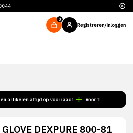
 0044
0
Registreren/inloggen
kelen altijd op voorraad!
Voor 15:00 besteld = deze
 GLOVE DEXPURE 800-81