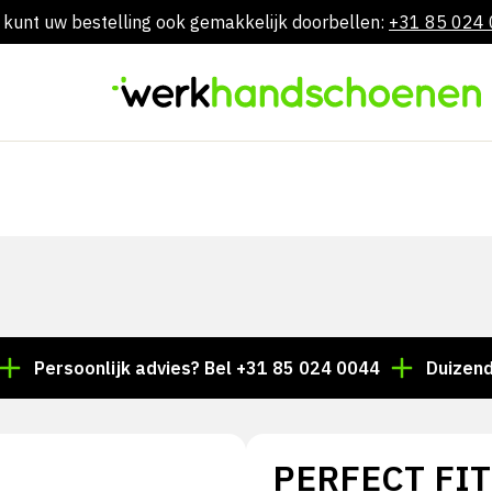
 kunt uw bestelling ook gemakkelijk doorbellen:
+31 85 024
Skip
to
content
rsoonlijk advies? Bel +31 85 024 0044
Duizenden arti
PERFECT FIT