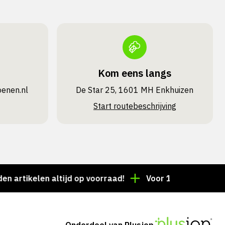
Kom eens langs
oenen.nl
De Star 25, 1601 MH Enkhuizen
Start routebeschrijving
kelen altijd op voorraad!
Voor 15:00 besteld = deze
Onderdeel van Plusjop