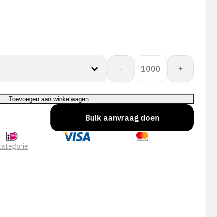
PERFECT
-
+
FIT
GLOVE
DEXPURE
Toevoegen aan winkelwagen
800-
Bulk aanvraag doen
81
aantal
categorie