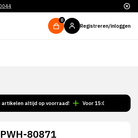
 0044
0
Registreren/inloggen
len altijd op voorraad!
Voor 15:00 besteld = dezelf
p PWH-80871