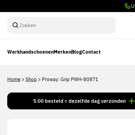
U
Werkhandschoenen
Merken
Blog
Contact
Home
>
Shop
>
Proway: Grip PWH-80871
Voor 15:00 besteld = dezelfde dag verzonden
Perso