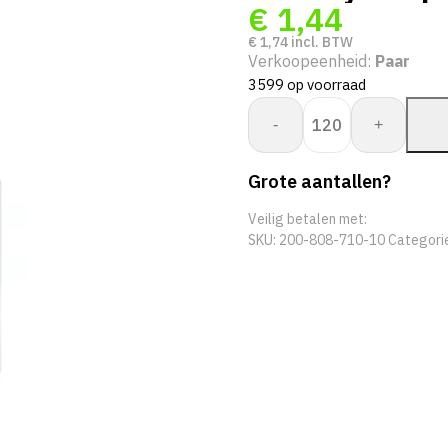
€
1,44
€
1,74
incl. BTW
Verkoopeenheid:
Paar
3599 op voorraad
Proway:
-
+
Grip
PWH-
Grote aantallen?
80871
aantal
Veilig betalen met:
SKU:
200-808-710-10
Categori