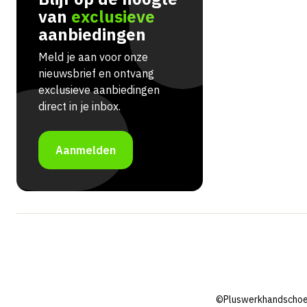
van
exclusieve
aanbiedingen
Meld je aan voor onze
nieuwsbrief en ontvang
exclusieve aanbiedingen
direct in je inbox.
Aanmelden
©Pluswerkhandschoe