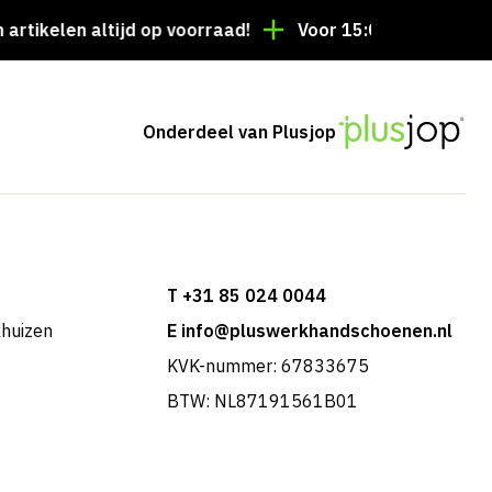
len altijd op voorraad!
Voor 15:00 besteld = dezelf
Onderdeel van Plusjop
T +31 85 024 0044
khuizen
E info@pluswerkhandschoenen.nl
KVK-nummer: 67833675
BTW: NL87191561B01