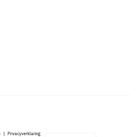
Portuguese
French
Swedish
Spanish
German
Dutch (Belgium)
English
s
|
Privacyverklaring