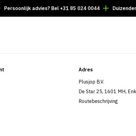
oonlijk advies? Bel +31 85 024 0044
Duizenden artike
nt
Adres
Plusjop B.V.
De Star 25, 1601 MH, En
Routebeschrijving