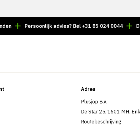
Persoonlijk advies? Bel +31 85 024 0044
Duizende
nt
Adres
Plusjop B.V.
De Star 25, 1601 MH, En
Routebeschrijving