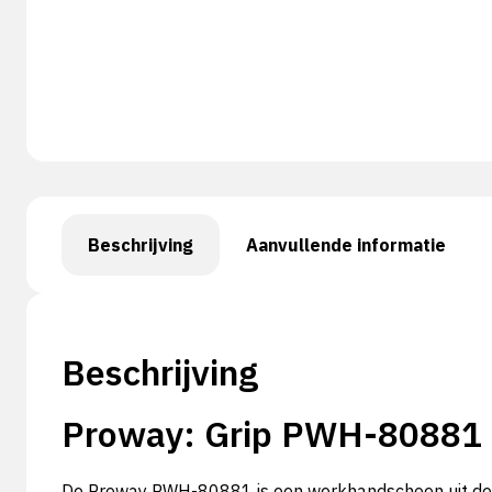
Beschrijving
Aanvullende informatie
Beschrijving
Proway: Grip PWH-80881
De Proway PWH-80881 is een werkhandschoen uit de G