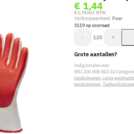
€
1,44
€
1,74
incl. BTW
Verkoopeenheid:
Paar
3119 op voorraad
Proway:
-
+
Grip
PWH-
Grote aantallen?
80881
aantal
Veilig betalen met:
SKU:
200-808-810-10
Categori
handschoenen
,
Latex werkhand
handschoenen
,
Tuinhandschoen