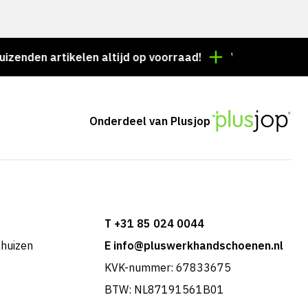
n artikelen altijd op voorraad!
Voor 15:00 besteld 
Onderdeel van Plusjop
T +31 85 024 0044
khuizen
E info@pluswerkhandschoenen.nl
KVK-nummer: 67833675
BTW: NL87191561B01