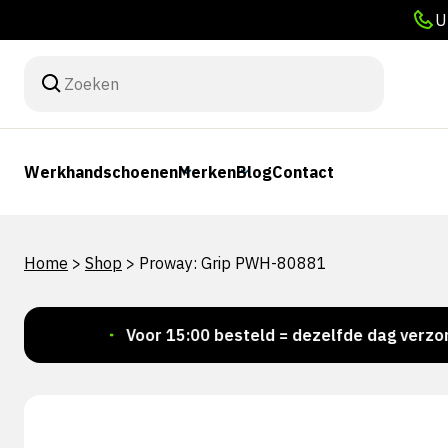
U
Werkhandschoenen
Merken
Blog
Contact
Home
>
Shop
>
Proway: Grip PWH-80881
aad!
Voor 15:00 besteld = dezelfde dag verzonden