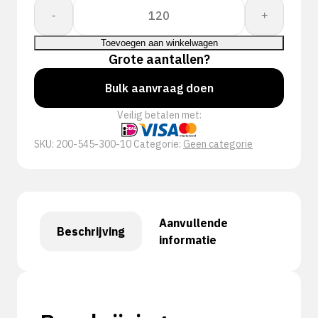
Proway:
-
+
Weld
PWH-
Toevoegen aan winkelwagen
5453SK
Grote aantallen?
aantal
Bulk aanvraag doen
Veilig betalen met:
SKU:
200-545-300-10
Categorie:
Geen categorie
Aanvullende
Beschrijving
informatie