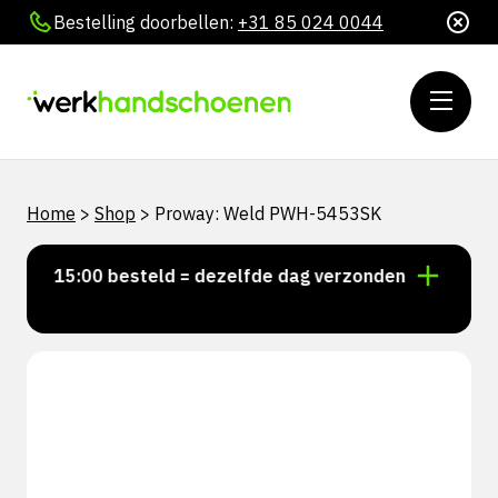
Bestelling doorbellen:
+31 85 024 0044
Home
>
Shop
>
Proway: Weld PWH-5453SK
oor 15:00 besteld = dezelfde dag verzonden
Persoonl