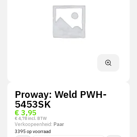
Proway: Weld PWH-
5453SK
€
3,95
€
4,78
incl. BTW
Verkoopeenheid:
Paar
3395 op voorraad