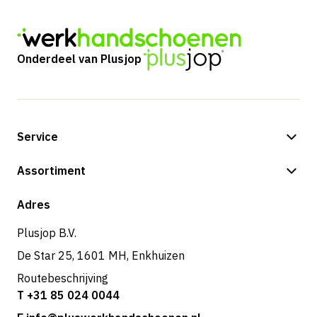
Onderdeel van Plusjop
Service
Betalingsmogelijkheden
Assortiment
Verzending & bezorging
Shop
Adres
Retouren & service
Plusjop B.V.
De Star 25, 1601 MH, Enkhuizen
Routebeschrijving
T +31 85 024 0044