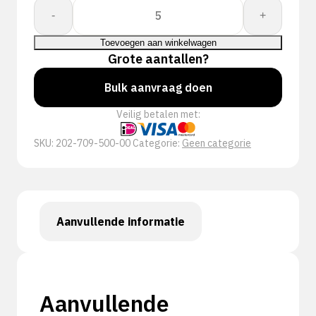
Proway:
-
+
Weld
PWK-
Toevoegen aan winkelwagen
7095
Grote aantallen?
aantal
Bulk aanvraag doen
Veilig betalen met:
SKU:
202-709-500-00
Categorie:
Geen categorie
Aanvullende informatie
Aanvullende