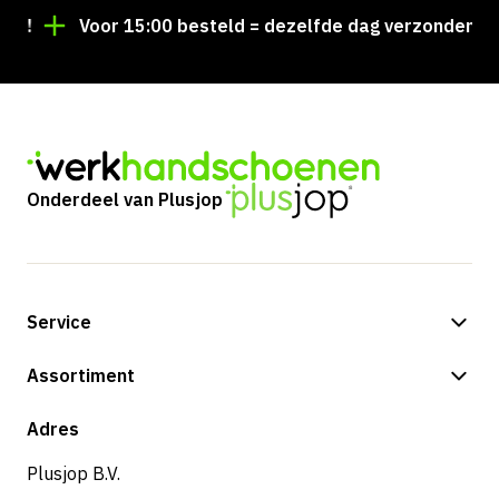
!
Voor 15:00 besteld = dezelfde dag verzonden
Onderdeel van Plusjop
Service
Betalingsmogelijkheden
Assortiment
Verzending & bezorging
Shop
Adres
Retouren & service
Plusjop B.V.