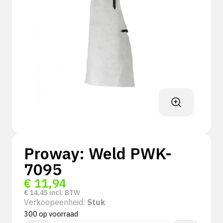
Proway: Weld PWK-
7095
€
11,94
€
14,45
incl. BTW
Verkoopeenheid:
Stuk
300 op voorraad