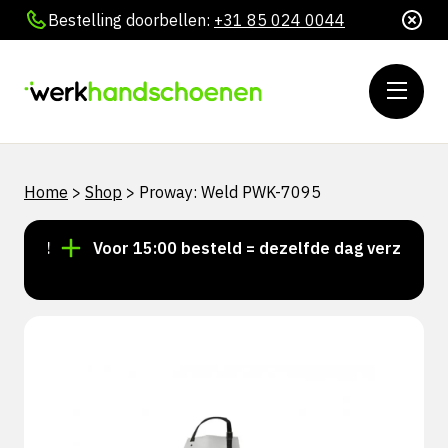
Bestelling doorbellen:
+31 85 024 0044
Home
>
Shop
>
Proway: Weld PWK-7095
aad!
Voor 15:00 besteld = dezelfde dag verzonden