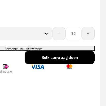
RU711
-
+
aantal
Toevoegen aan winkelwagen
Bulk aanvraag doen
ategorie