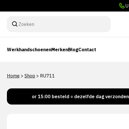
U
Werkhandschoenen
Merken
Blog
Contact
Home
>
Shop
>
RU711
Voor 15:00 besteld = dezelfde dag verzonden
P