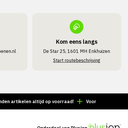
Kom eens langs
oenen.nl
De Star 25, 1601 MH Enkhuizen
Start routebeschrijving
tikelen altijd op voorraad!
Voor 15:00 besteld = de
Onderdeel van Plusjop