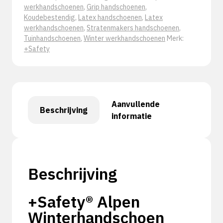
werkhandschoenen
,
Grip handschoenen
,
Koudebestendig
,
Latex handschoenen
,
Latex
werkhandschoenen
,
Stratenmakers handschoenen
,
Tuinhandschoenen
,
Winter werkhandschoenen
Merk:
+Safety
Aanvullende
Beschrijving
informatie
Beschrijving
+Safety® Alpen
Winterhandschoen