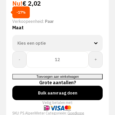
Nu!
€
2,02
-17%
Verkoopeenheid:
Paar
Maat
+Safety®
-
+
Alpen
Winterhandschoen
aantal
Toevoegen aan winkelwagen
Grote aantallen?
Bulk aanvraag doen
Veilig betalen met:
SKU:
PS.AlpenWinter
Categorieën:
Goedkope