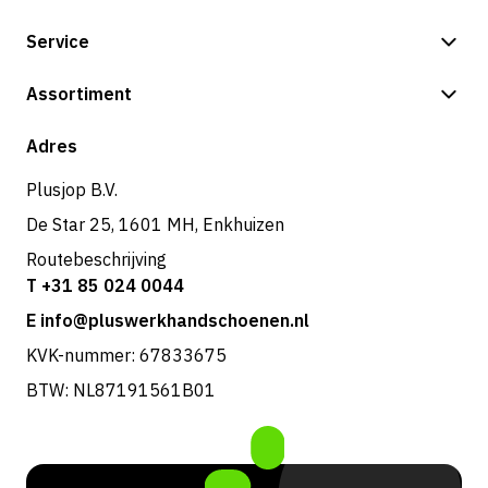
Service
Betalingsmogelijkheden
Assortiment
Verzending & bezorging
Shop
Adres
Retouren & service
Plusjop B.V.
De Star 25, 1601 MH, Enkhuizen
Routebeschrijving
T +31 85 024 0044
E info@pluswerkhandschoenen.nl
KVK-nummer: 67833675
BTW: NL87191561B01