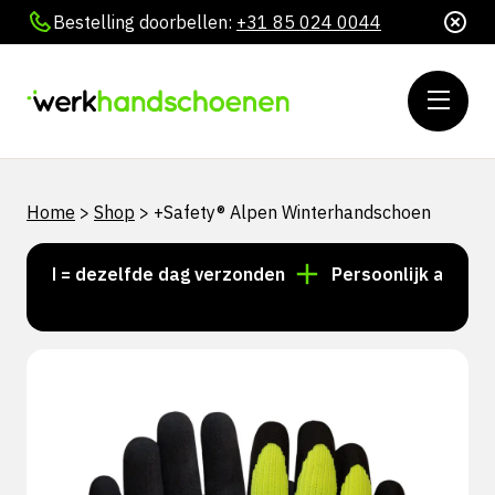
Bestelling doorbellen:
+31 85 024 0044
Home
>
Shop
>
+Safety® Alpen Winterhandschoen
eld = dezelfde dag verzonden
Persoonlijk advies? Be