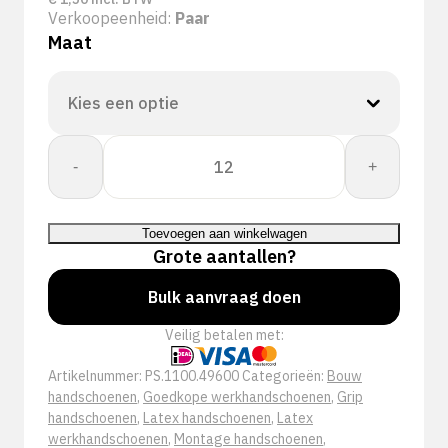
Verkoopeenheid:
Paar
Maat
Brukarz
-
+
Handschoen
aantal
Toevoegen aan winkelwagen
Grote aantallen?
Bulk aanvraag doen
Veilig betalen met:
Artikelnummer:
PS.1100.49600
Categorieën:
Bouw
handschoenen
,
Goedkope werkhandschoenen
,
Grip
handschoenen
,
Latex handschoenen
,
Latex
werkhandschoenen
,
Montage handschoenen
,