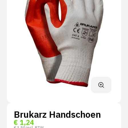
Brukarz Handschoen
€
1,24
€
1,50
incl. BTW