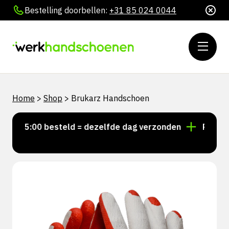
Bestelling doorbellen:
+31 85 024 0044
Home
>
Shop
>
Brukarz Handschoen
r 15:00 besteld = dezelfde dag verzonden
Persoonlij