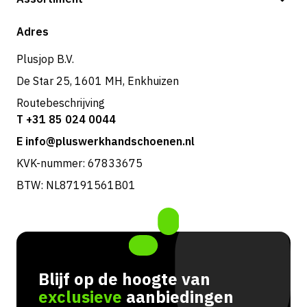
Verzending & bezorging
Shop
Adres
Retouren & service
Plusjop B.V.
De Star 25, 1601 MH, Enkhuizen
Routebeschrijving
T +31 85 024 0044
E info@pluswerkhandschoenen.nl
KVK-nummer: 67833675
BTW: NL87191561B01
Blijf op de hoogte van
exclusieve
aanbiedingen