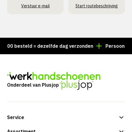
Verstuur e-mail
Start routebeschrijving
00 besteld = dezelfde dag verzonden
Persoonlijk adv
Onderdeel van Plusjop
Service
Betalingsmogelijkheden
Assortiment