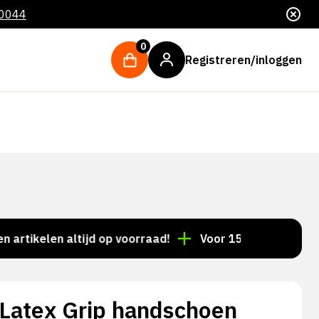
 0044
0
Registreren/inloggen
elen altijd op voorraad!
Voor 15:00 besteld = dezel
 Latex Grip handschoen