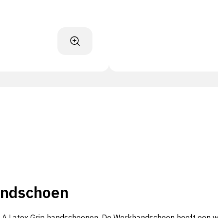
andschoen
A Latex Grip handschoenen. De Werkhandschoen heeft een wit