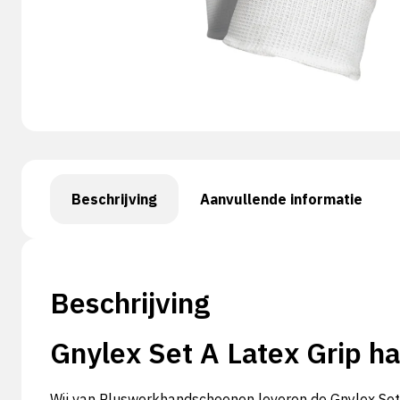
Beschrijving
Aanvullende informatie
Beschrijving
Gnylex Set A Latex Grip h
Wij van Pluswerkhandschoenen leveren de Gnylex Set 