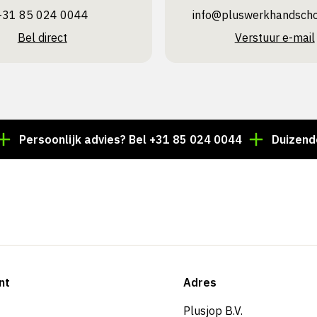
+31 85 024 0044
info@pluswerk­handsch
Bel direct
Verstuur e-mail
soonlijk advies? Bel +31 85 024 0044
Duizenden artik
nt
Adres
Plusjop B.V.