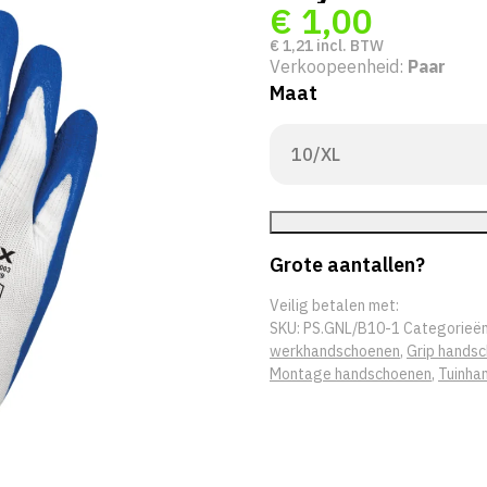
€
1,00
€
1,21
incl. BTW
Verkoopeenheid:
Paar
Maat
Grote aantallen?
Veilig betalen met:
SKU:
PS.GNL/B10-1
Categorieë
werkhandschoenen
,
Grip hands
Montage handschoenen
,
Tuinha