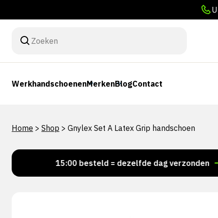
U
Werkhandschoenen
Merken
Blog
Contact
Home
>
Shop
>
Gnylex Set A Latex Grip handschoen
Voor 15:00 besteld = dezelfde dag verzonden
Per