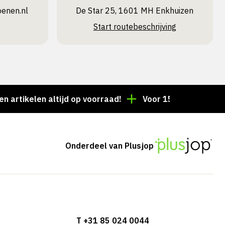
oenen.nl
De Star 25, 1601 MH Enkhuizen
Start routebeschrijving
elen altijd op voorraad!
Voor 15:00 besteld = dezel
Onderdeel van Plusjop
T +31 85 024 0044