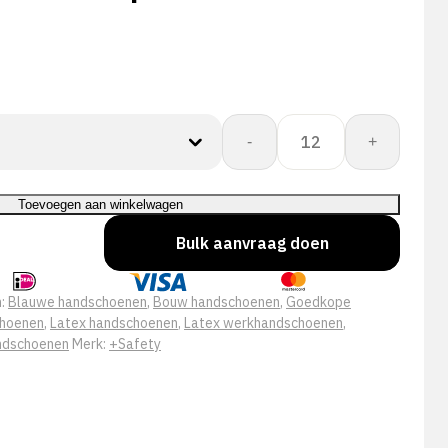
Gnylex
-
+
Set
A
Latex
Toevoegen aan winkelwagen
Grip
Bulk aanvraag doen
handschoen
aantal
n:
Blauwe handschoenen
,
Bouw handschoenen
,
Goedkope
choenen
,
Latex handschoenen
,
Latex werkhandschoenen
,
ndschoenen
Merk:
+Safety