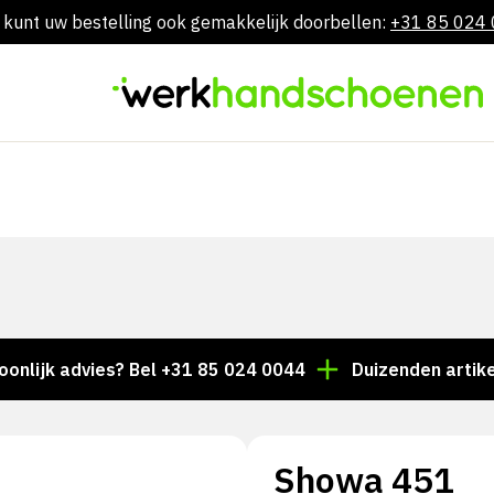
 kunt uw bestelling ook gemakkelijk doorbellen:
+31 85 024
Skip
to
content
 advies? Bel +31 85 024 0044
Duizenden artikelen alt
Showa 451