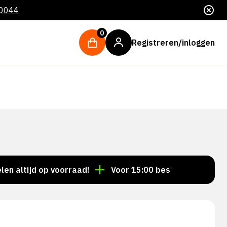
 0044
0
Registreren/inloggen
ijd op voorraad!
Voor 15:00 besteld = dezelfde dag