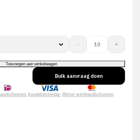
Showa
-
+
451
aantal
Toevoegen aan winkelwagen
Bulk aanvraag doen
 handschoenen
,
Koudebestendig
,
Winter werkhandschoenen