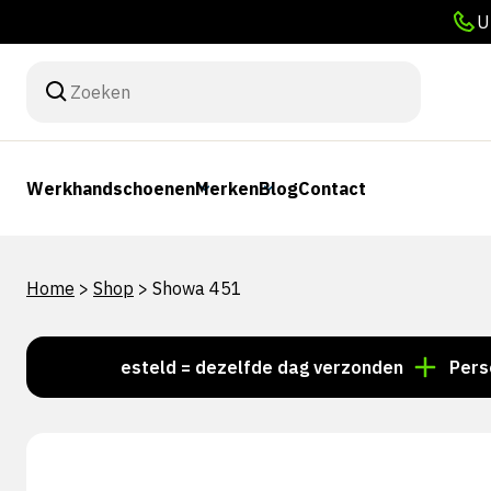
U
Werkhandschoenen
Merken
Blog
Contact
Home
>
Shop
>
Showa 451
 15:00 besteld = dezelfde dag verzonden
Persoonlijk