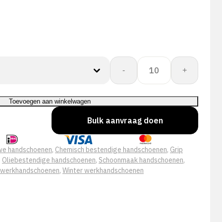
Showa
-
+
495
aantal
Toevoegen aan winkelwagen
Bulk aanvraag doen
we handschoenen
,
Chemisch bestendige handschoenen
,
Grip
,
Oliebestendige handschoenen
,
Schoonmaak handschoenen
,
 werkhandschoenen
,
Winter werkhandschoenen