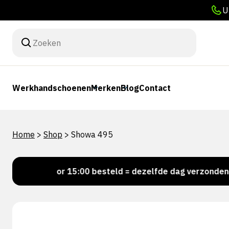
U
Werkhandschoenen
Merken
Blog
Contact
Home
>
Shop
>
Showa 495
!
Voor 15:00 besteld = dezelfde dag verzonden