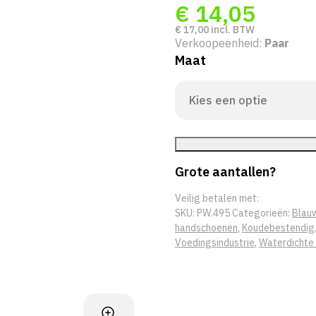
€
14,05
€
17,00
incl. BTW
Verkoopeenheid:
Paar
Maat
Grote aantallen?
Veilig betalen met:
SKU:
PW.495
Categorieën:
Blau
handschoenen
,
Koudebestendig
Voedingsindustrie
,
Waterdichte