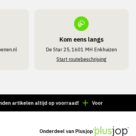
Kom eens langs
oenen.nl
De Star 25, 1601 MH Enkhuizen
Start routebeschrijving
tikelen altijd op voorraad!
Voor 15:00 besteld = de
Onderdeel van Plusjop