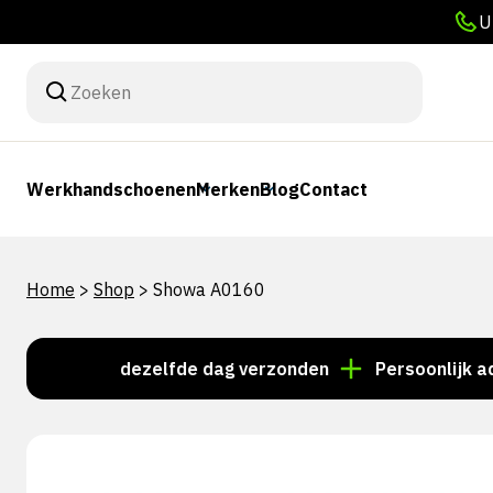
U
Werkhandschoenen
Merken
Blog
Contact
Home
>
Shop
>
Showa A0160
steld = dezelfde dag verzonden
Persoonlijk advies?