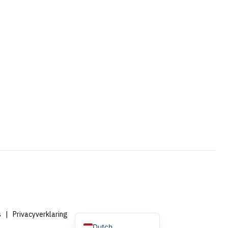
Portuguese
French
Swedish
Spanish
German
Dutch (Belgium)
English
s
|
Privacyverklaring
Dutch