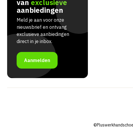
van
exclusieve
aanbiedingen
Meld je aan voor onze
nieuwsbrief en ontvang
exclusieve aanbiedingen
direct in je inbox.
Aanmelden
©Pluswerkhandschoe