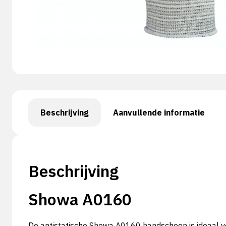
Beschrijving
Aanvullende informatie
Beschrijving
Showa A0160
De antistatische Showa A0160 handschoen is ideaal voo