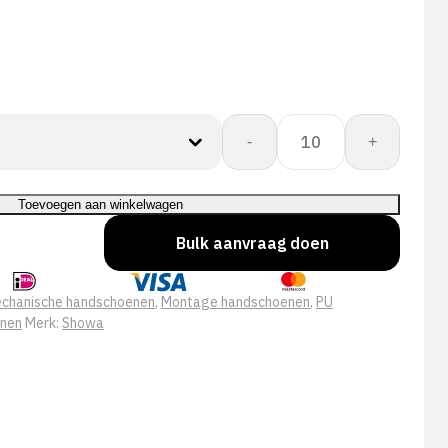
Showa
-
+
A0160
aantal
Toevoegen aan winkelwagen
Bulk aanvraag doen
chanische handschoenen
,
Montage handschoenen
,
PU
enen
Merk:
Showa