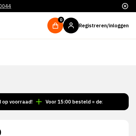
 0044
0
Registreren/inloggen
oorraad!
Voor 15:00 besteld = dezelfde dag verzonde
0