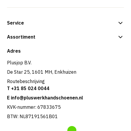
Service
Betalingsmogelijkheden
Assortiment
Verzending & bezorging
Shop
Adres
Retouren & service
Plusjop B.V.
De Star 25, 1601 MH, Enkhuizen
Routebeschrijving
T +31 85 024 0044
E info@pluswerkhandschoenen.nl
KVK-nummer: 67833675
BTW: NL87191561B01