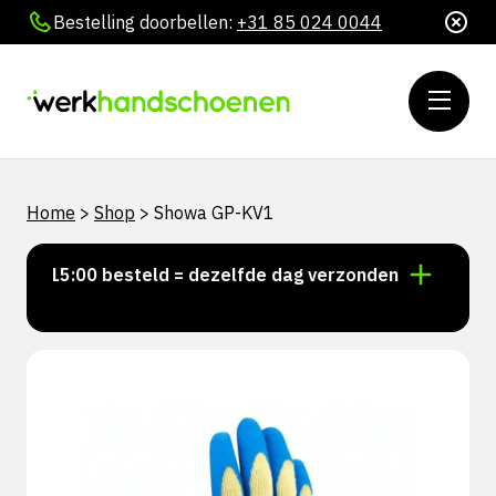
Bestelling doorbellen:
+31 85 024 0044
Home
>
Shop
>
Showa GP-KV1
or 15:00 besteld = dezelfde dag verzonden
Persoonl