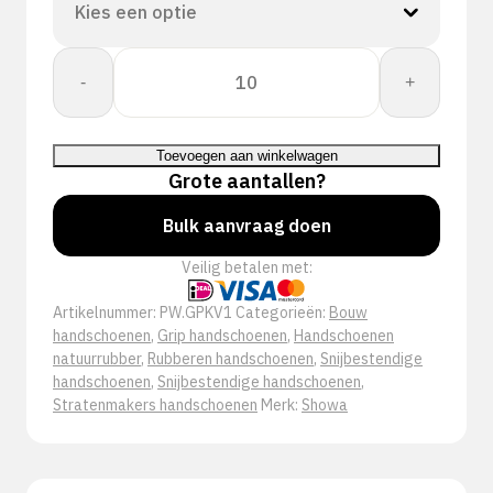
Showa
-
+
GP-
KV1
aantal
Toevoegen aan winkelwagen
Grote aantallen?
Bulk aanvraag doen
Veilig betalen met:
Artikelnummer:
PW.GPKV1
Categorieën:
Bouw
handschoenen
,
Grip handschoenen
,
Handschoenen
natuurrubber
,
Rubberen handschoenen
,
Snijbestendige
handschoenen
,
Snijbestendige handschoenen
,
Stratenmakers handschoenen
Merk:
Showa