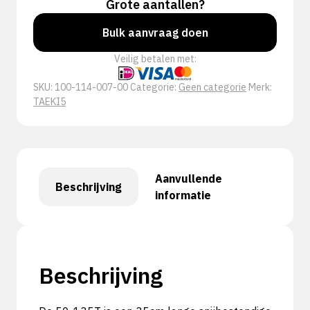
Grote aantallen?
Bulk aanvraag doen
Veilig betalen met:
SKU:
100-114-007-00
Categorie:
Geen categorie
Merk:
TAEKI5
Aanvullende
Beschrijving
informatie
Beschrijving