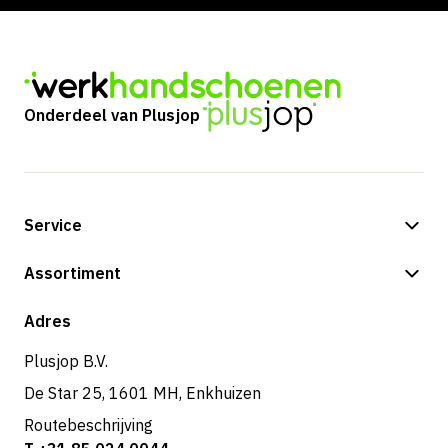
Onderdeel van Plusjop
Service
Betalingsmogelijkheden
Assortiment
Verzending & bezorging
Shop
Adres
Retouren & service
Plusjop B.V.
De Star 25, 1601 MH, Enkhuizen
Routebeschrijving