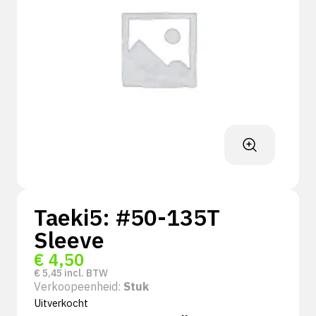
Taeki5: #50-135T
Sleeve
€
4,50
€
5,45
incl. BTW
Verkoopeenheid:
Stuk
Uitverkocht