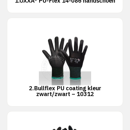
1.
OXXA® PU-Flex 14-086 handschoen
2.
Bullflex PU coating kleur
zwart/zwart – 10312