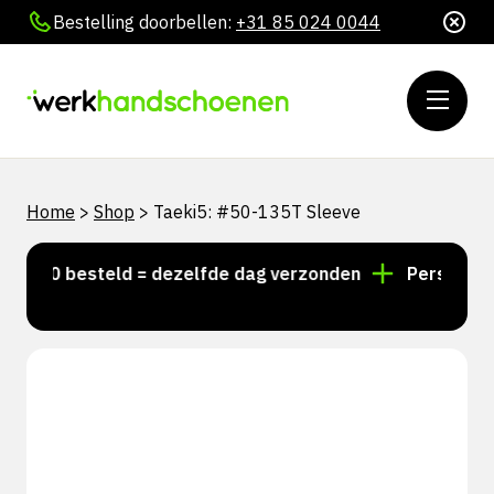
Bestelling doorbellen:
+31 85 024 0044
Home
>
Shop
>
Taeki5: #50-135T Sleeve
5:00 besteld = dezelfde dag verzonden
Persoonlijk 