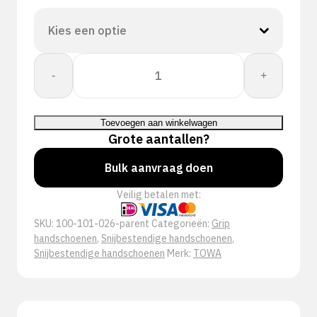
Towa:
-
+
PowerGrab
KEV4
344
Toevoegen aan winkelwagen
aantal
Grote aantallen?
Bulk aanvraag doen
Veilig betalen met:
SKU:
100-101-026-parent
Categorieën:
Grip
handschoenen
,
Snijbestendige handschoenen
,
Snijbestendige handschoenen
Merk:
TOWA