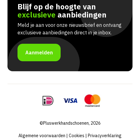
Blijf op de hoogte van
exclusieve
aanbiedingen
Meld je aan voor onze nieuwsbrief en ontvang
exclusieve aanbiedingen direct in je inbox.
Aanmelden
Portuguese
French
Swedish
Spanish
©Pluswerkhandschoenen, 2026
German
Dutch (Belgium)
Algemene voorwaarden
|
Cookies
|
Privacyverklaring