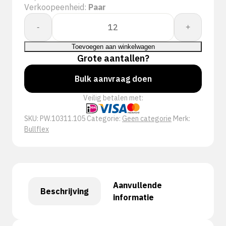
Verkoopeenheid:
Paar
Whs.
-
+
Bullflex
latex
Toevoegen aan winkelwagen
coating
Grote aantallen?
Pro-
Bulk aanvraag doen
Grip
kleur
Veilig betalen met:
oranje
-
SKU:
PW.10311.105
Categorie:
Geen categorie
Merk:
10311
Bullflex
aantal
Aanvullende
Beschrijving
informatie