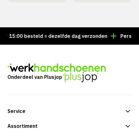
 15:00 besteld = dezelfde dag verzonden
Persoonlij
Onderdeel van Plusjop
Service
Betalingsmogelijkheden
Assortiment
Verzending & bezorging
Shop