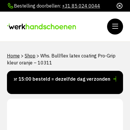
Bestelling doorbellen:
+31 85 024 0044
Home
>
Shop
>
Whs. Bullflex latex coating Pro-Grip
kleur oranje – 10311
Voor 15:00 besteld = dezelfde dag verzonden
Perso