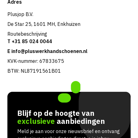
Adres
Retouren & service
Plusjop B.V.
De Star 25, 1601 MH, Enkhuizen
Routebeschrijving
T +31 85 024 0044
E info@pluswerkhandschoenen.nl
KVK-nummer: 67833675
BTW: NL87191561B01
Blijf op de hoogte van
exclusieve
aanbiedingen
Meld je aan voor onze nieuwsbrief en ontvang