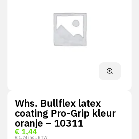
Whs. Bullflex latex
coating Pro-Grip kleur
oranje – 10311
€
1,44
€
1,74
incl. BTW