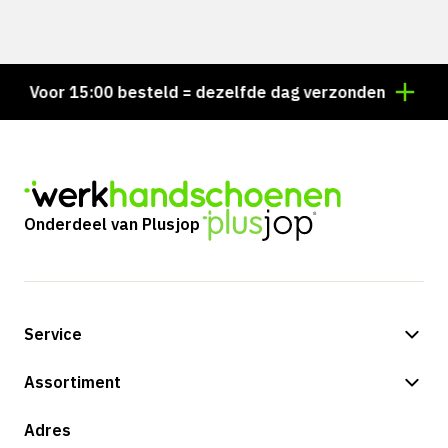
Voor 15:00 besteld = dezelfde dag verzonden
Perso
Onderdeel van Plusjop
Service
Betalingsmogelijkheden
Assortiment
Verzending & bezorging
Shop
Adres
Retouren & service