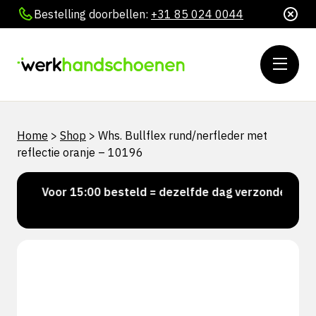
Bestelling doorbellen:
+31 85 024 0044
Home
>
Shop
>
Whs. Bullflex rund/nerfleder met
reflectie oranje – 10196
Voor 15:00 besteld = dezelfde dag verzonden
P