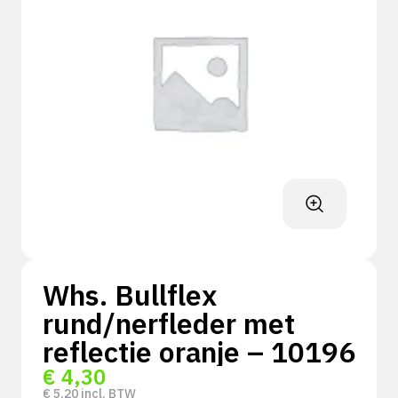
Whs. Bullflex
rund/nerfleder met
reflectie oranje – 10196
€
4,30
€
5,20
incl. BTW