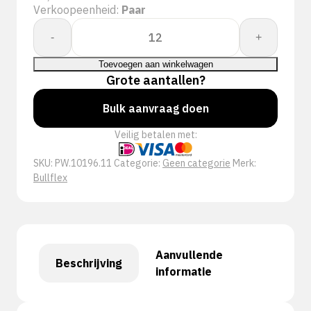
Verkoopeenheid:
Paar
Whs.
-
+
Bullflex
rund/nerfleder
Toevoegen aan winkelwagen
met
Grote aantallen?
reflectie
Bulk aanvraag doen
oranje
-
Veilig betalen met:
10196
aantal
SKU:
PW.10196.11
Categorie:
Geen categorie
Merk:
Bullflex
Aanvullende
Beschrijving
informatie