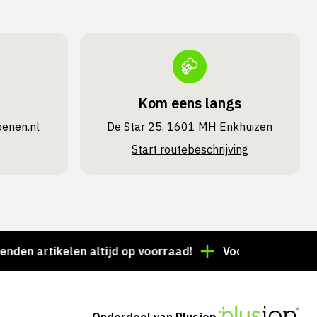
Kom eens langs
oenen.nl
De Star 25, 1601 MH Enkhuizen
Start routebeschrijving
artikelen altijd op voorraad!
Voor 15:00 besteld = d
Onderdeel van Plusjop