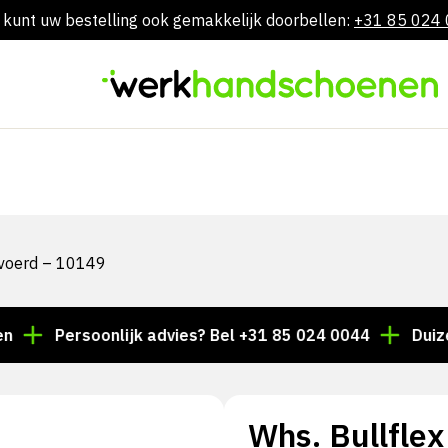
 kunt uw bestelling ook gemakkelijk doorbellen:
+31 85 024
Skip
to
content
gevoerd – 10149
Persoonlijk advies? Bel +31 85 024 0044
Duizenden a
Whs. Bullflex