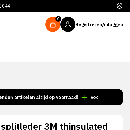
 0044
0
Registreren/inloggen
rtikelen altijd op voorraad!
Voor 15:00 besteld = d
 splitleder 3M thinsulated