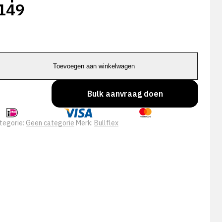
149
Toevoegen aan winkelwagen
Bulk aanvraag doen
tegorie:
Geen categorie
Merk:
Bullflex