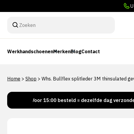
U
Werkhandschoenen
Merken
Blog
Contact
Home
>
Shop
>
Whs. Bullflex splitleder 3M thinsulated 
d!
Voor 15:00 besteld = dezelfde dag verzonden