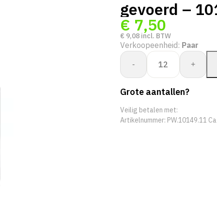
gevoerd – 10
€
7,50
€
9,08
incl. BTW
Verkoopeenheid:
Paar
Whs.
-
+
Bullflex
splitleder
Grote aantallen?
3M
thinsulated
Veilig betalen met:
gevoerd
Artikelnummer:
PW.10149.11
Ca
-
10149
aantal