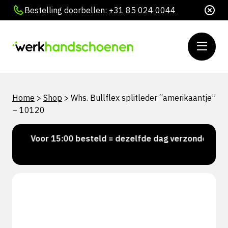
Bestelling doorbellen:
+31 85 024 0044
Home
>
Shop
>
Whs. Bullflex splitleder “amerikaantje”
– 10120
Voor 15:00 besteld = dezelfde dag verzonden
P