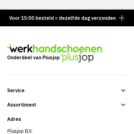
Voor 15:00 besteld = dezelfde dag verzonden
Perso
Onderdeel van Plusjop
Service
Betalingsmogelijkheden
Assortiment
Verzending & bezorging
Shop
Adres
Retouren & service
Plusjop B.V.