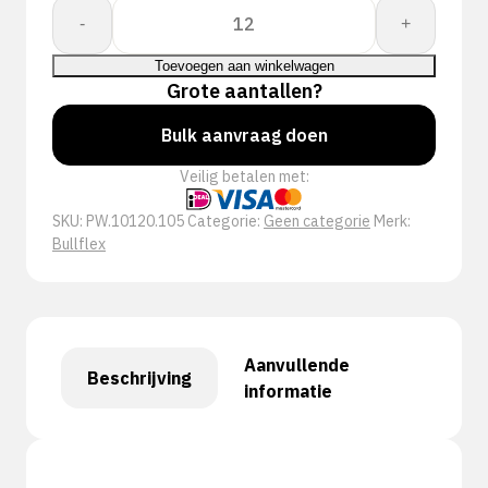
Whs.
-
+
Bullflex
splitleder
Toevoegen aan winkelwagen
"amerikaantje"
Grote aantallen?
-
Bulk aanvraag doen
10120
aantal
Veilig betalen met:
SKU:
PW.10120.105
Categorie:
Geen categorie
Merk:
Bullflex
Aanvullende
Beschrijving
informatie