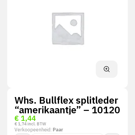
Whs. Bullflex splitleder
“amerikaantje” – 10120
€
1,44
€
1,74
incl. BTW
Verkoopeenheid:
Paar