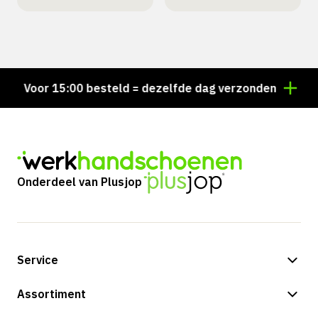
Voor 15:00 besteld = dezelfde dag verzonden
Perso
Onderdeel van Plusjop
Service
Betalingsmogelijkheden
Assortiment
Verzending & bezorging