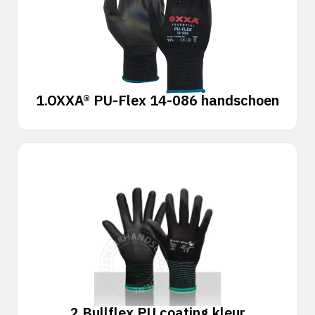
1.
OXXA® PU-Flex 14-086 handschoen
2.
Bullflex PU coating kleur