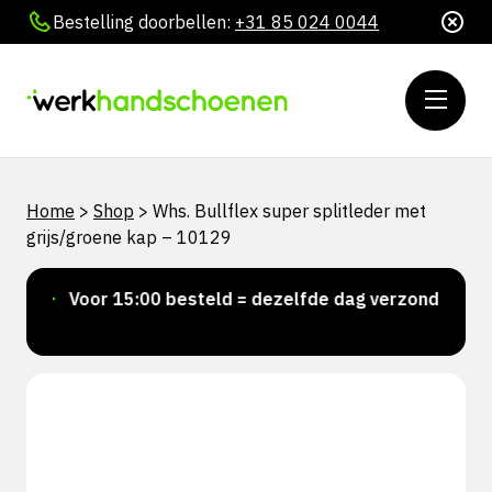
Bestelling doorbellen:
+31 85 024 0044
Home
>
Shop
>
Whs. Bullflex super splitleder met
grijs/groene kap – 10129
Voor 15:00 besteld = dezelfde dag verzonden
P