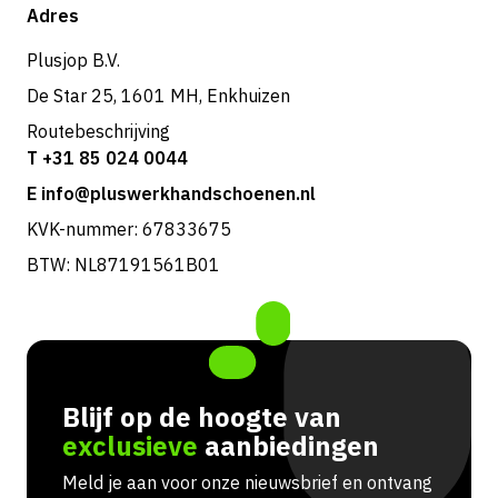
Shop
Adres
Retouren & service
Plusjop B.V.
De Star 25, 1601 MH, Enkhuizen
Routebeschrijving
T +31 85 024 0044
E info@pluswerkhandschoenen.nl
KVK-nummer: 67833675
BTW: NL87191561B01
Blijf op de hoogte van
exclusieve
aanbiedingen
Meld je aan voor onze nieuwsbrief en ontvang