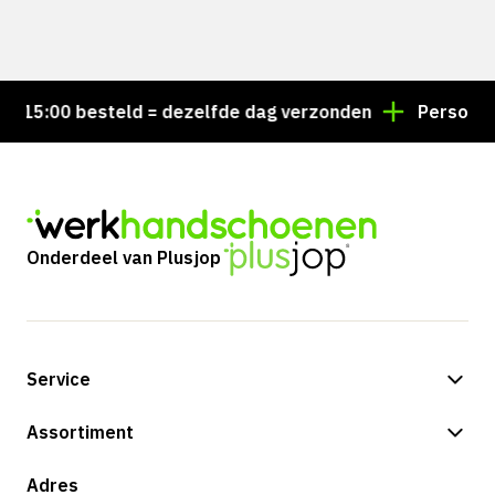
 15:00 besteld = dezelfde dag verzonden
Persoonlijk
Onderdeel van Plusjop
Service
Betalingsmogelijkheden
Assortiment
Verzending & bezorging
Shop
Adres
Retouren & service