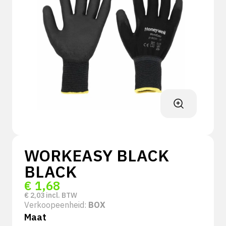
WORKEASY BLACK
BLACK
€
1,68
€
2,03
incl. BTW
Verkoopeenheid:
BOX
Maat