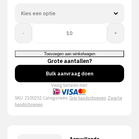
WORKEASY
-
+
BLACK
BLACK
aantal
Toevoegen aan winkelwagen
Grote aantallen?
Bulk aanvraag doen
Veilig betalen met:
SKU:
2100251
Categorieën:
Grip handschoenen
,
Zwarte
handschoenen