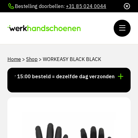
Bestelling doorbellen:
+31 85 024 0044
Home
>
Shop
>
WORKEASY BLACK BLACK
Voor 15:00 besteld = dezelfde dag verzonden
Persoo