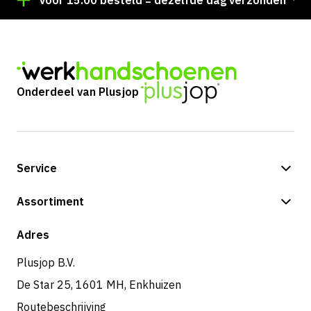
!
Voor 15:00 besteld = dezelfde dag verzonden
Onderdeel van Plusjop
Service
Betalingsmogelijkheden
Assortiment
Verzending & bezorging
Shop
Adres
Retouren & service
Plusjop B.V.
De Star 25, 1601 MH, Enkhuizen
Routebeschrijving