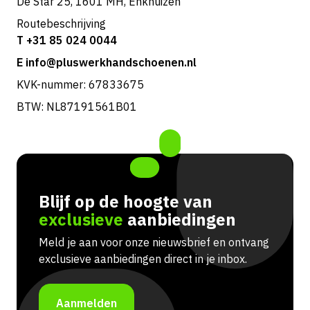
De Star 25, 1601 MH, Enkhuizen
Routebeschrijving
T +31 85 024 0044
E info@pluswerkhandschoenen.nl
KVK-nummer: 67833675
BTW: NL87191561B01
Blijf op de hoogte van
exclusieve
aanbiedingen
Meld je aan voor onze nieuwsbrief en ontvang
exclusieve aanbiedingen direct in je inbox.
Aanmelden