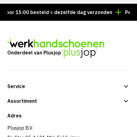
Voor 15:00 besteld = dezelfde dag verzonden
Persoo
Onderdeel van Plusjop
Service
Betalingsmogelijkheden
Assortiment
Verzending & bezorging
Shop
Adres
Retouren & service
Plusjop B.V.