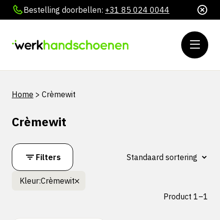
Bestelling doorbellen:
+31 85 024 0044
Home
>
Crèmewit
Crèmewit
Filters
Kleur:
Crèmewit
Product 1–1