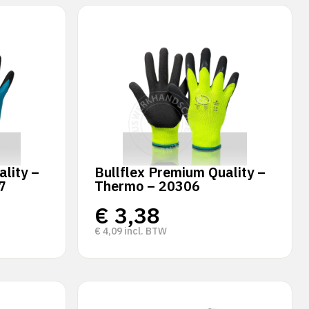
lity –
Bullflex Premium Quality –
7
Thermo – 20306
€
3,38
€
4,09
incl. BTW