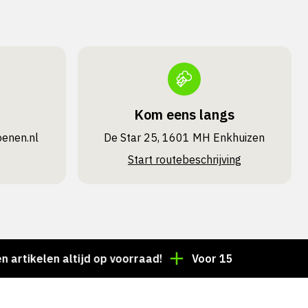
Kom eens langs
oenen.nl
De Star 25, 1601 MH Enkhuizen
Start routebeschrijving
len altijd op voorraad!
Voor 15:00 besteld = dezelf