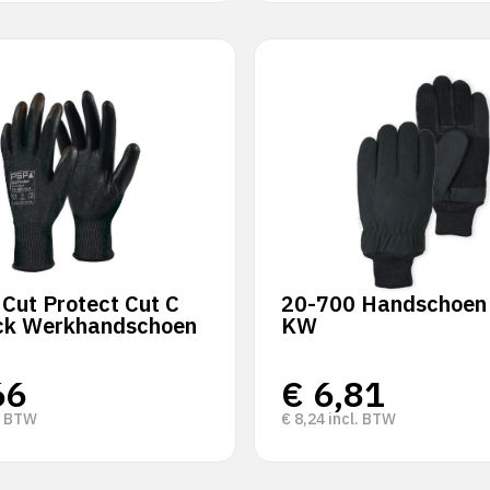
Cut Protect Cut C
20-700 Handschoen
ck Werkhandschoen
KW
66
€
6,81
. BTW
€
8,24
incl. BTW