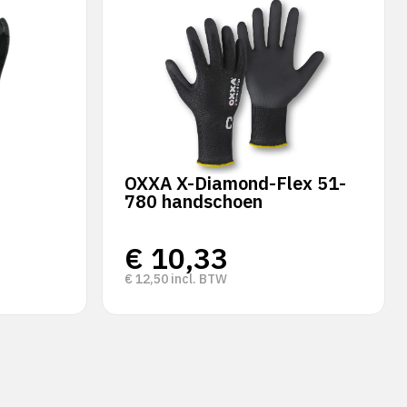
OXXA X-Diamond-Flex 51-
780 handschoen
€
10,33
€
12,50
incl. BTW