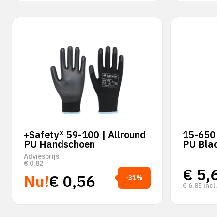
+Safety® 59-100 | Allround
15-650 
PU Handschoen
PU Bla
Adviesprijs
€
0,82
€
5,
Nu!
€
0,56
-31%
€
6,85
incl