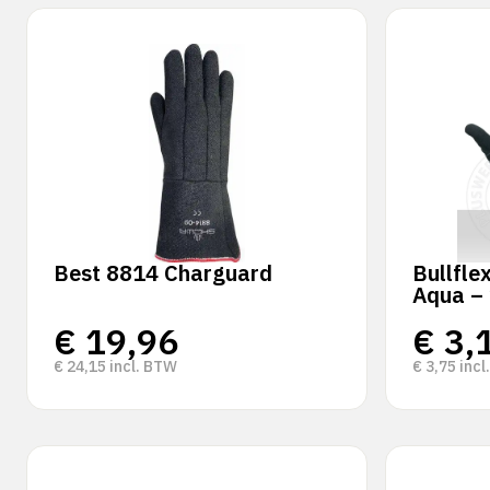
Best 8814 Charguard
Bullfle
Aqua –
€
19,96
€
3,
€
24,15
incl. BTW
€
3,75
incl