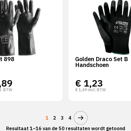
t 898
Golden Draco Set B
Handschoen
,89
€
1,23
l. BTW
€
1,49
incl. BTW
1
2
3
4
Resultaat 1–16 van de 50 resultaten wordt getoond