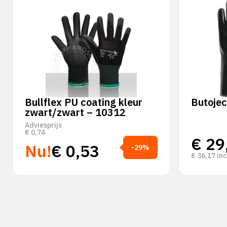
Bullflex PU coating kleur
Butojec
zwart/zwart – 10312
Adviesprijs
€
0,74
€
29
Nu!
€
0,53
-29%
€
36,17
inc