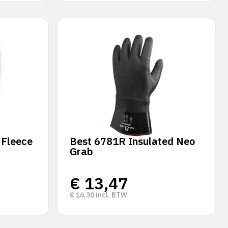
 Fleece
Best 6781R Insulated Neo
Grab
€
13,47
€
16,30
incl. BTW