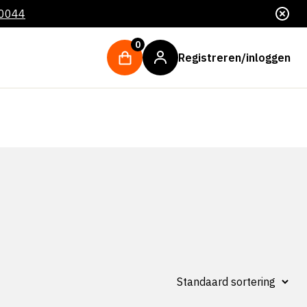
 0044
0
Registreren/inloggen