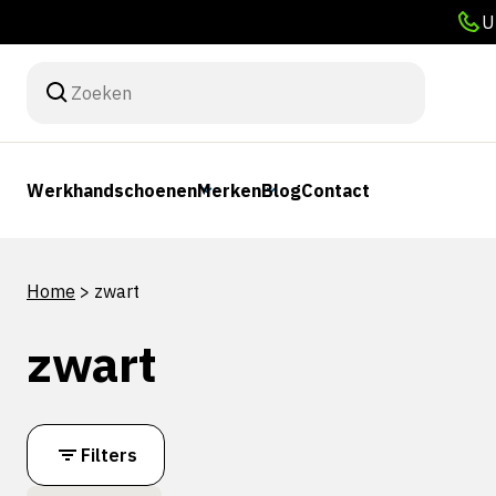
U
Werkhandschoenen
Merken
Blog
Contact
Home
>
zwart
zwart
Filters