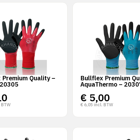
x Premium Quality –
Bullflex Premium Qua
 20305
AquaThermo – 2030
10
€
5,00
. BTW
€
6,05
incl. BTW