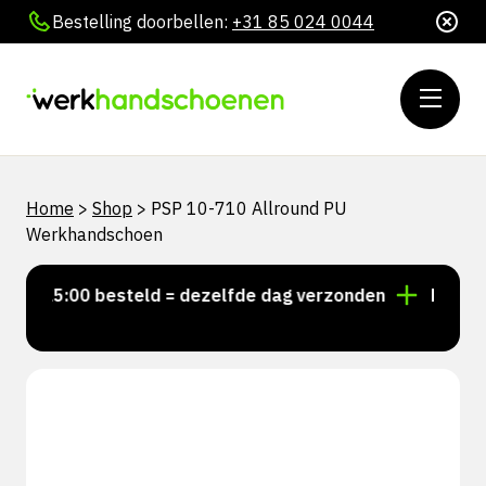
Bestelling doorbellen:
+31 85 024 0044
Home
>
Shop
>
PSP 10-710 Allround PU
Werkhandschoen
r 15:00 besteld = dezelfde dag verzonden
Persoonli