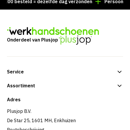
:00 besteld = dezelfde dag verzonden
Persoonlijk ad
Onderdeel van Plusjop
Service
Betalingsmogelijkheden
Assortiment
Verzending & bezorging
Shop
Adres
Retouren & service
Plusjop B.V.
De Star 25, 1601 MH, Enkhuizen
Routebeschrijving