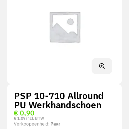
PSP 10-710 Allround
PU Werkhandschoen
€
0,90
€
1,09
incl. BTW
Verkoopeenheid:
Paar