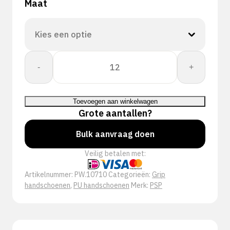
Maat
PSP
-
+
10-
710
Allround
Toevoegen aan winkelwagen
PU
Grote aantallen?
Werkhandschoen
aantal
Bulk aanvraag doen
Veilig betalen met:
Artikelnummer:
PW.10710
Categorieën:
Grip
handschoenen
,
PU handschoenen
Merk:
PSP