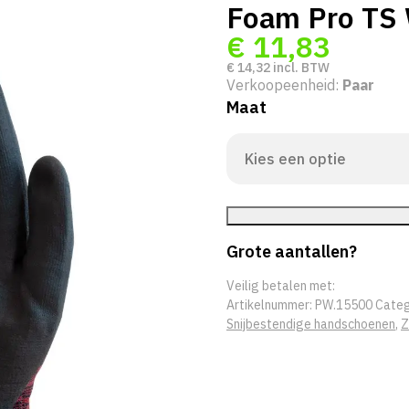
Foam Pro TS
€
11,83
€
14,32
incl. BTW
Verkoopeenheid:
Paar
Maat
Grote aantallen?
Veilig betalen met:
Artikelnummer:
PW.15500
Categ
Snijbestendige handschoenen
,
Z