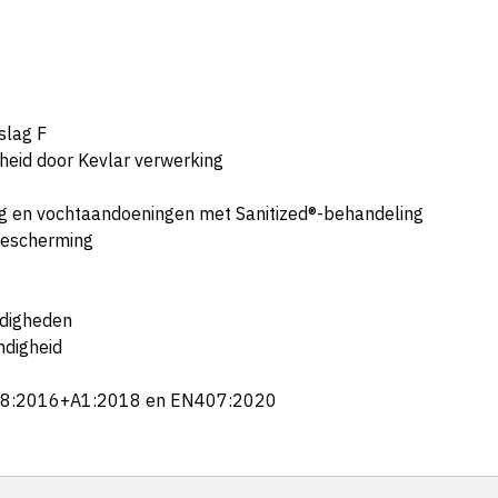
slag F
eid door Kevlar verwerking
ng en vochtaandoeningen met Sanitized®-behandeling
bescherming
ndigheden
ndigheid
388:2016+A1:2018 en EN407:2020