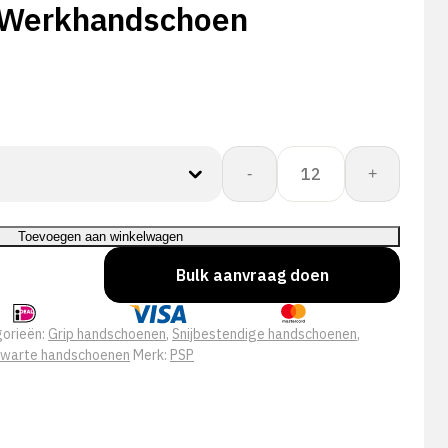
 Werkhandschoen
PSP
-
+
15-
500
Cut
Toevoegen aan winkelwagen
Protect
Bulk aanvraag doen
F
Cut
Nitrile
orieën:
Grip handschoenen
,
Snijbestendige handschoenen
,
Foam
warte handschoenen
Merk:
PSP
Pro
TS
Werkhandschoen
aantal