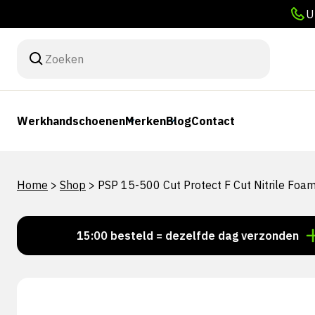
U
Werkhandschoenen
Merken
Blog
Contact
Home
>
Shop
>
PSP 15-500 Cut Protect F Cut Nitrile Fo
Voor 15:00 besteld = dezelfde dag verzonden
Pers