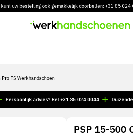
 kunt uw bestelling ook gemakkelijk doorbellen:
+31 85 024
Skip
to
content
am Pro TS Werkhandschoen
oonlijk advies? Bel +31 85 024 0044
Duizenden artike
PSP 15-500 Cu