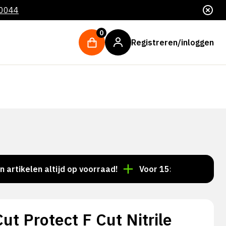
 0044
0
Registreren/inloggen
len altijd op voorraad!
Voor 15:00 besteld = dezelf
t Protect F Cut Nitrile