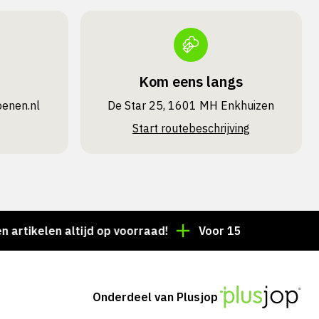
Kom eens langs
oenen.nl
De Star 25, 1601 MH Enkhuizen
Start routebeschrijving
len altijd op voorraad!
Voor 15:00 besteld = dezelf
Onderdeel van Plusjop