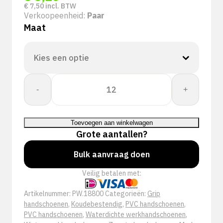
€
7,50
incl. BTW
Verkoopeenheid:
Paar
Maat
PSP
-
+
18-
800
Winter
Toevoegen aan winkelwagen
Dry
Grote aantallen?
Grip
Werkhandschoen
Bulk aanvraag doen
aantal
Veilig betalen met:
Artikelnummer:
PW.18800
Categorieën:
Grip
handschoenen
,
Koudebestendig
,
PVC handschoenen
,
PVC handschoenen
,
Waterdichte werkhandschoenen
,