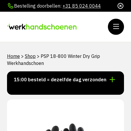
Bestelling doorbellen:
+31 85 024 0044
Home
>
Shop
>
PSP 18-800 Winter Dry Grip
Werkhandschoen
or 15:00 besteld = dezelfde dag verzonden
Persoonl