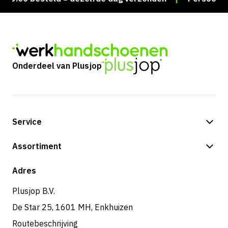
Onderdeel van Plusjop
Service
Betalingsmogelijkheden
Assortiment
Verzending & bezorging
Shop
Adres
Retouren & service
Plusjop B.V.
De Star 25, 1601 MH, Enkhuizen
Routebeschrijving