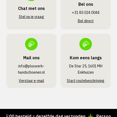
Bel ons
Chat met ons
+31 85 024 0044
Stel nu je vraag
Bel direct
Mail ons
Kom eens langs
info@pluswerk­
De Star 25, 1601 MH
handschoenen.nl
Enkhuizen
Verstuur e-mail
Start routebeschrijving
5:00 besteld = dezelfde dag verzonden
Persoonlijk a