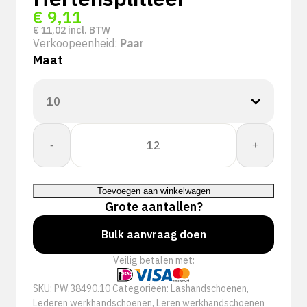
€
9,11
€
11,02
incl. BTW
Verkoopeenheid:
Paar
Maat
PSP
-
+
38-
490
TIG
Toevoegen aan winkelwagen
Lashandschoen
Grote aantallen?
Hertensplitleer
aantal
Bulk aanvraag doen
Veilig betalen met:
SKU:
PW.38490.10
Categorieën:
Lashandschoenen
,
Lederen werkhandschoenen
,
Leren werkhandschoenen