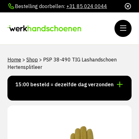
Bestelling doorbellen:
+31 85 024 0044
Home
>
Shop
>
PSP 38-490 TIG Lashandschoen
Hertensplitleer
oor 15:00 besteld = dezelfde dag verzonden
Persoonl