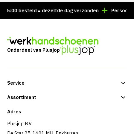
5:00 besteld = dezelfde dag verzonden
Persoonlijk a
Onderdeel van Plusjop
Service
Betalingsmogelijkheden
Assortiment
Verzending & bezorging
Shop
Adres
Retouren & service
Plusjop B.V.
De Star 25, 1601 MH, Enkhuizen