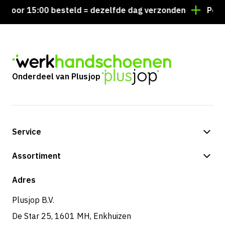
Voor 15:00 besteld = dezelfde dag verzonden
Persoo
Onderdeel van Plusjop
Service
Betalingsmogelijkheden
Assortiment
Verzending & bezorging
Shop
Adres
Retouren & service
Plusjop B.V.
De Star 25, 1601 MH, Enkhuizen