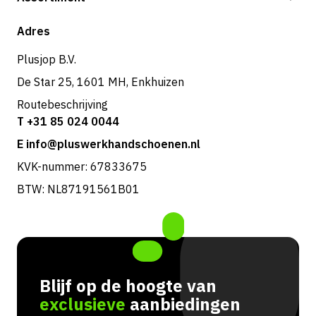
Verzending & bezorging
Shop
Adres
Retouren & service
Plusjop B.V.
De Star 25, 1601 MH, Enkhuizen
Routebeschrijving
T +31 85 024 0044
E info@pluswerkhandschoenen.nl
KVK-nummer: 67833675
BTW: NL87191561B01
Blijf op de hoogte van
exclusieve
aanbiedingen